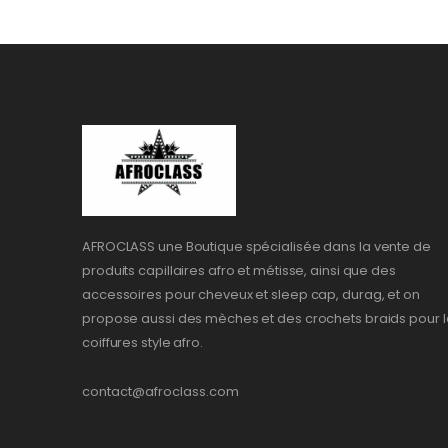
AFROCLASS une Boutique spécialisée dans la vente de
produits capillaires afro et métisse, ainsi que des
accessoires pour cheveux et sleep cap, durag, et on
propose aussi des mèches et des crochets braids pour l
coiffures style afro.
contact@afroclass.com