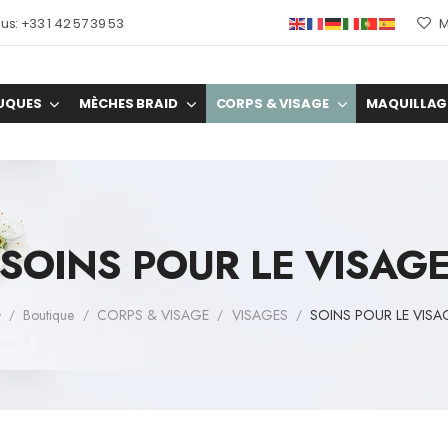
s: +33 1 42 57 39 53
M
UQUES
MÈCHES BRAID
CORPS & VISAGE
MAQUILLAG
SOINS POUR LE VISAG
Boutique
CORPS & VISAGE
VISAGES
SOINS POUR LE VISA
/
/
/
/