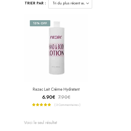
TRIER PAR :
13% OFF
Razac Lait Crème Hydratant
6.90
€
7.90
€
( 3 Commentaires )
Voici le seul résultat