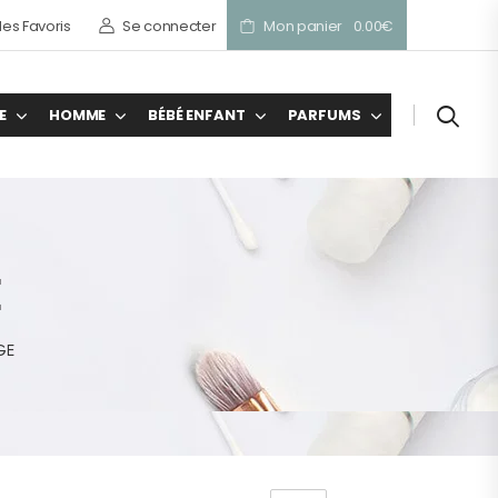
es Favoris
Se connecter
Mon panier
0.00
€
E
HOMME
BÉBÉ ENFANT
PARFUMS
E
GE