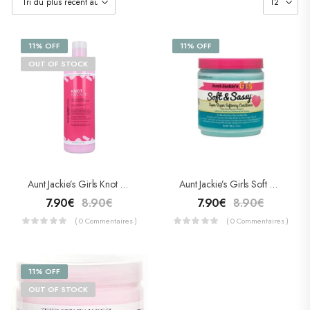
11% OFF
11% OFF
OUT OF STOCK
Aunt Jackie’s Girls Knot Havin’it ! (Démêlant Hydratant) 355ml
Aunt Jackie’s Girls Soft And Sassy (après-Shampoing Super Adoucissant) 426g
7.90
€
8.90
€
7.90
€
8.90
€
( 0 Commentaires )
( 0 Commentaires )
11% OFF
OUT OF STOCK