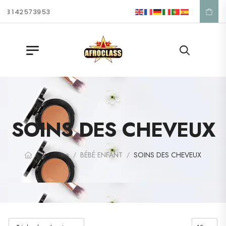
3 1 42 57 39 53
SOINS DES CHEVEUX
Boutique
BÉBÉ ENFANT
SOINS DES CHEVEUX
/
/
/