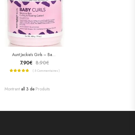
Aunt Jackie’s Girls – Baby Girls Curls – Crème Boucles Et Twists 426g
7.90
€
8.90
€
( 5 Commentaires )
Montrant
all 3 de
Produits