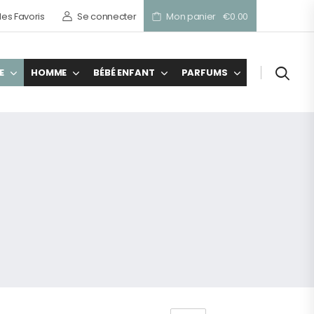
es Favoris
Se connecter
Mon panier
€0.00
E
HOMME
BÉBÉ ENFANT
PARFUMS