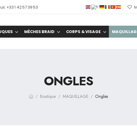
s: +33 1 42 57 39 53
M
UQUES
MÈCHES BRAID
CORPS & VISAGE
MAQUILLAG
ONGLES
Boutique
MAQUILLAGE
Ongles
/
/
/