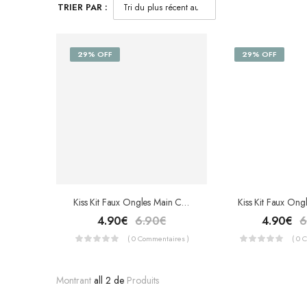
TRIER PAR :
29% OFF
29% OFF
Kiss Kit Faux Ongles Main Court Satin Noir Avec Colle SF09X
4.90
€
6.90
€
4.90
€
6
( 0 Commentaires )
( 0 
Montrant
all 2 de
Produits