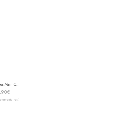
Kiss Kit Faux Ongles Main Court Avec Colle SF10X
.90
€
Commentaires )