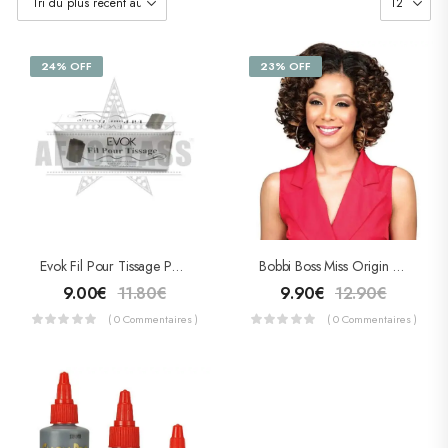
24% OFF
23% OFF
Evok Fil Pour Tissage Petite Bobine (Boite De 12 Pcs)
Bobbi Boss Miss Origin Short Weave OPRAH Wave – Tissage 3 Pcs + Closure
9.00
€
11.80
€
9.90
€
12.90
€
( 0 Commentaires )
( 0 Commentaires )