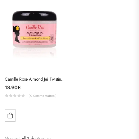
Camille Rose Almond Jai Twisting Butter (Beurre Pour Torsades)
18.90
€
( 0 Commentaires )
Montrant
all 3 de
Produits