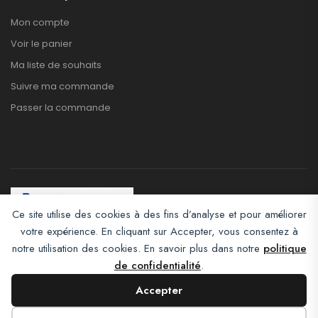
Mon compte
Voir le panier
Ma liste de souhaits
Suivre ma commande
Passer la commande
Ce site utilise des cookies à des fins d’analyse et pour améliorer
votre expérience. En cliquant sur Accepter, vous consentez à
Afroclass eCommerce © 2026. All Rights Reserved
notre utilisation des cookies. En savoir plus dans notre
politique
de confidentialité
.
Accepter