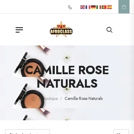
Appelez-nous: +33 1 42 57 39 53
CAMILLE ROSE
NATURALS
Boutique
Camille Rose Naturals
/
/