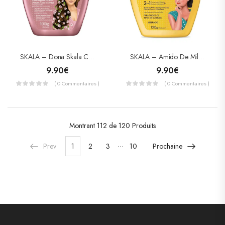
SKALA – Dona Skala Co-Wash – Crème Hydratante
SKALA – Amido De Milho Co-Wash – Crème Réparatrice
9.90
€
9.90
€
( 0 Commentaires )
( 0 Commentaires )
Montrant
112 de 120
Produits
…
Prev
1
2
3
10
Prochaine