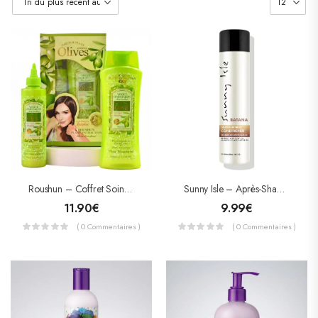
Roushun – Coffret Soin Capillaire Nutritif – Shampoing & Après-Shampoing À L’Extrait D’Olive
Sunny Isle – Après-Shampooing Anti-Chute & Croissance Batana 298ml
11.90
€
9.99
€
( 0 Commentaires )
( 0 Commentaires )