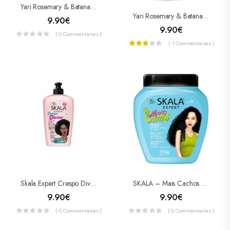
Yari Rosemary & Batana Conditioner 360ml
Yari Rosemary & Batana Leave-In 360ml
9.90
€
9.90
€
( 0 Commentaires )
( 1 Commentaires )
Skala Expert Crespo Divino 3 En 1 Crème Coiffante Protectrice De Chaleur 250g
SKALA – Mais Cachos Co-Wash – Crème Hydratante
9.90
€
9.90
€
( 0 Commentaires )
( 0 Commentaires )