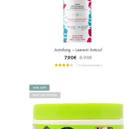
Activilong – Leave-In Acticurl
7.90
€
8.90
€
( 1 Commentaires )
14% OFF
OUT OF STOCK