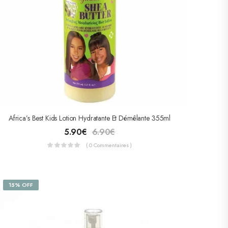
Africa’s Best Kids Lotion Hydratante Et Démêlante 355ml
5.90
€
6.90
€
( 0 Commentaires )
15% OFF