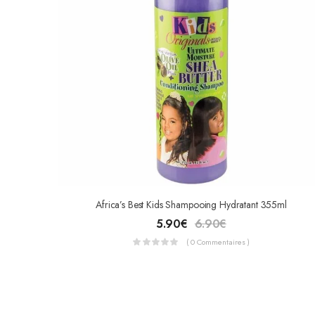
Africa’s Best Kids Shampooing Hydratant 355ml
5.90
€
6.90
€
( 0 Commentaires )