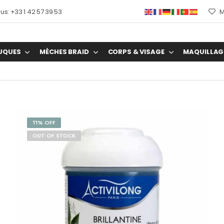
s: +33 1 42 57 39 53
M
UQUES
MÈCHES BRAID
CORPS & VISAGE
MAQUILLAG
11% OFF
OUT OF STOCK