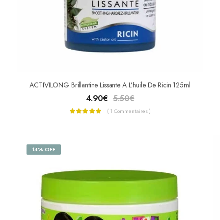
ACTIVILONG Brillantine Lissante A L’huile De Ricin 125ml
4.90
€
5.50
€
( 1 Commentaires )
14% OFF