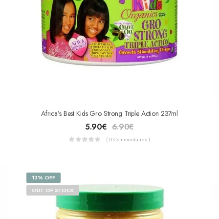
Africa’s Best Kids Gro Strong Triple Action 237ml
5.90
€
6.90
€
( 0 Commentaires )
13% OFF
OUT OF STOCK