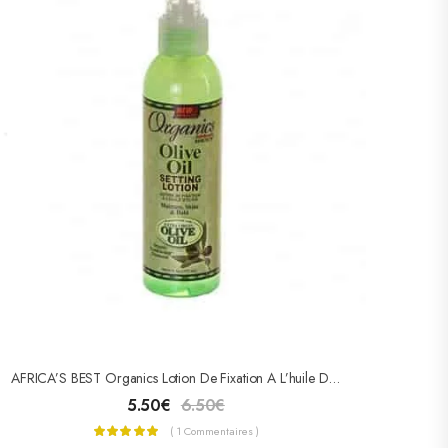
AFRICA’S BEST Organics Lotion De Fixation A L’huile D’Olive Spray 177ml
5.50
€
6.50
€
( 1 Commentaires )