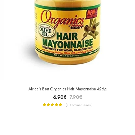
Africa’s Best Organics Hair Mayonnaise 426g
6.90
€
7.90
€
( 3 Commentaires )