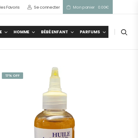
es Favoris
Se connecter
Mon panier
0.00
€
E
HOMME
BÉBÉ ENFANT
PARFUMS
17% OFF