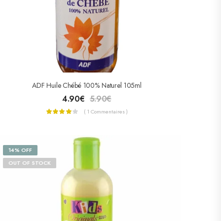
ADF Huile Chébé 100% Naturel 105ml
4.90
€
5.90
€
( 1 Commentaires )
14% OFF
OUT OF STOCK