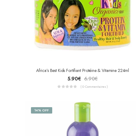
Africa’s Best Kids Fortifiant Protéine & Vitamine 224ml
5.90
€
6.90
€
( 0 Commentaires )
14% OFF