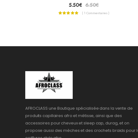
5.50
€
6.50
€
( 1 Commentaires )
AFROCLASS une Boutique spécialisée dans la vente de
produits capillaires afro et métisse, ainsi que des
accessoires pour cheveux et sleep cap, durag, et on
propose aussi des mèches et des crochets braids pour l
coiffures style afro.