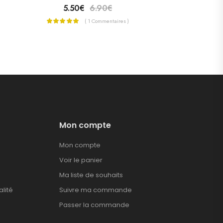
5.50
€
6.90
€
( 1 Commentaires )
Mon compte
Mon compte
Voir le panier
Ma liste de souhaits
alité
Suivre ma commande
Passer la commande