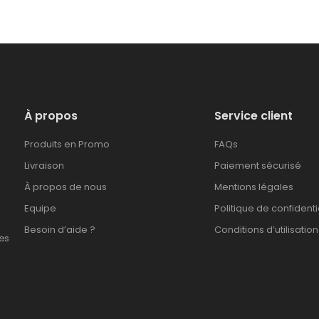
À propos
Service client
Produits en Promo
FAQs
Livraison
Paiement sécurisé
À propos de nous
Mentions légales
Equipe
Politique de confidenti
Besoin d’aide ?
Conditions d’utilisation
es