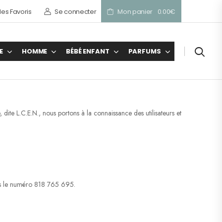
es Favoris
Se connecter
Mon panier
0.00
€
E
HOMME
BÉBÉ ENFANT
PARFUMS
te L.C.E.N., nous portons à la connaissance des utilisateurs et
ous le numéro 818 765 695.