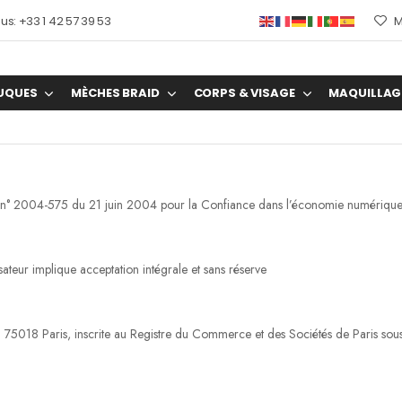
s: +33 1 42 57 39 53
M
UQUES
MÈCHES BRAID
CORPS & VISAGE
MAQUILLAG
oi n° 2004-575 du 21 juin 2004 pour la Confiance dans l’économie numérique, di
isateur implique acceptation intégrale et sans réserve
t – 75018 Paris, inscrite au Registre du Commerce et des Sociétés de Paris s