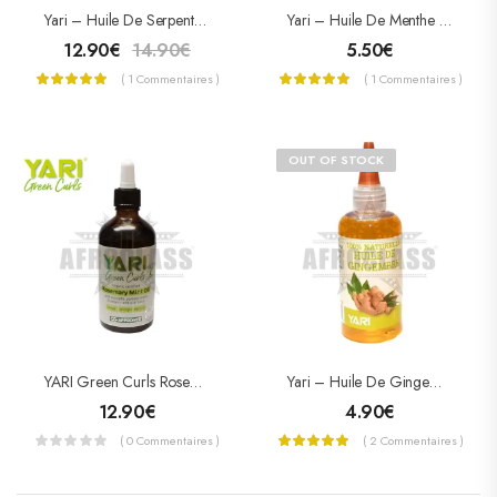
Yari – Huile De Serpent Active La Repousse 250ml
Yari – Huile De Menthe Poivrée 100% Naturel 250ml
12.90
€
14.90
€
5.50
€
( 1 Commentaires )
( 1 Commentaires )
OUT OF STOCK
YARI Green Curls Rosemary Mint Oil – Lotion Fortifiante
Yari – Huile De Gingembre (Ginger Oil) 105 ML
12.90
€
4.90
€
( 0 Commentaires )
( 2 Commentaires )