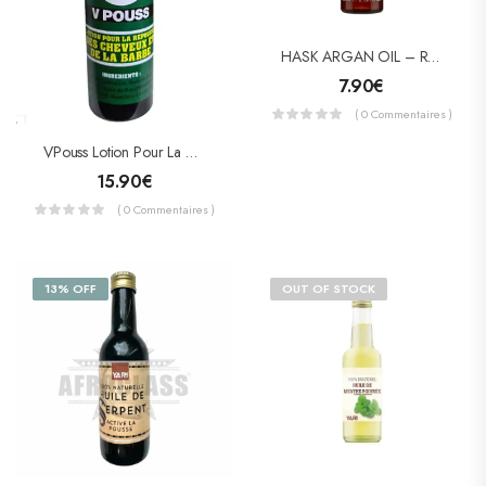
HASK ARGAN OIL – Repairing Shine Hair Oil (huile Réparatrice) 59 ML
7.90
€
( 0 Commentaires )
VPouss Lotion Pour La Repousse De Cheveux Et La Barbe 100ml
15.90
€
( 0 Commentaires )
13% OFF
OUT OF STOCK