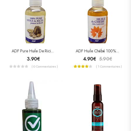
ADF Pure Huile De Ricin Pressé À Froid 105ml
ADF Huile Chébé 100% Naturel 105ml
3.90
€
4.90
€
5.90
€
( 0 Commentaires )
( 1 Commentaires )