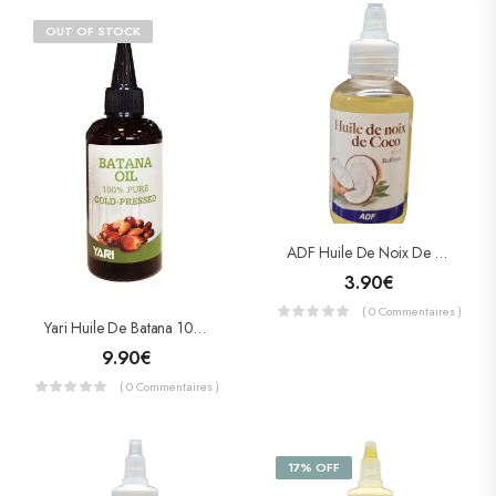
OUT OF STOCK
ADF Huile De Noix De Coco Raffinée 105ml
3.90
€
( 0 Commentaires )
Yari Huile De Batana 100% Pure Presser A Froid 105ml
9.90
€
( 0 Commentaires )
17% OFF