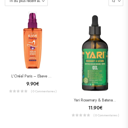
L’Oréal Paris – Elseve – Sérum Lissage De Rêve Enrichi En Kératine Végétale/Beurre De Cacao 100 ML
9.90
€
( 0 Commentaires )
Yari Rosemary & Batana Oil 100ml
11.90
€
( 0 Commentaires )