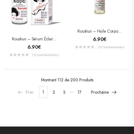
Roushun – Huile Corporelle Éclaircissante Kojic + Pure Collagen – Hydratante & Anti-Âge – 118ml
Roushun – Sérum Éclaircissant Kojic Acid – Anti-Taches Brunnes & Zones Sombres – 30ml
6.90
€
6.90
€
( 0 Commentaires )
( 0 Commentaires )
Montrant
112 de 200
Produits
…
Prev
1
2
3
17
Prochaine