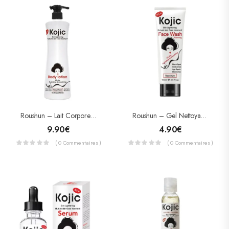
Roushun – Lait Corporel Unifiant & Éclaircissant À L’Acide Kojique – Anti-Taches & Hydratation Intense (500 Ml)
Roushun – Gel Nettoyant Visage Moussant À L’Acide Kojique – Éclaircissant, Anti-Taches & Hydratant (100 Ml)
9.90
€
4.90
€
( 0 Commentaires )
( 0 Commentaires )