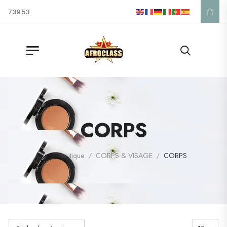
39 53
CORPS
Boutique
CORPS & VISAGE
CORPS
/
/
/