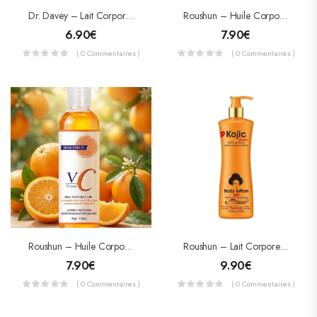
Dr. Davey – Lait Corporel Éclaircissant Carotte & Curcuma – Super Whitening Lotion (400 Ml)
Roushun – Huile Corporelle Au Collagène Pure – Rajeunissante, Liftante & Nourrissante (118 Ml)
6.90
€
7.90
€
( 0 Commentaires )
( 0 Commentaires )
Roushun – Huile Corporelle À La Vitamine C – Éclaircissante & Hydratante (118 Ml)
Roushun – Lait Corporel Éclaircissant Intense Kojic Gluta – Acide Kojique & Glutathion (500 Ml)
7.90
€
9.90
€
( 0 Commentaires )
( 0 Commentaires )