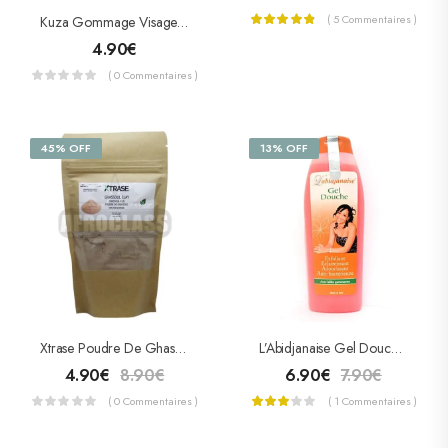
( 5 Commentaires )
Kuza Gommage Visage & Corps Abricot (Scrub) 227g
4.90
€
( 0 Commentaires )
45% OFF
13% OFF
Xtrase Poudre De Ghassoul 100% Pure Et Naturelle 250g
L’Abidjanaise Gel Douche Avec Billes Gommantes 500ml
4.90
€
8.90
€
6.90
€
7.90
€
( 0 Commentaires )
( 1 Commentaires )