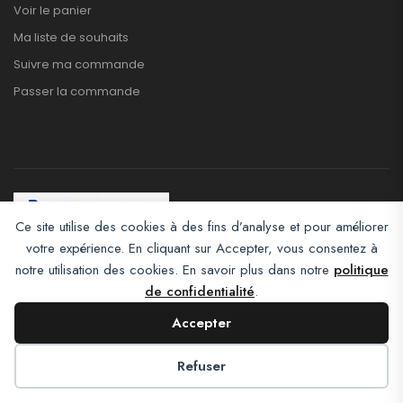
Voir le panier
Ma liste de souhaits
Suivre ma commande
Passer la commande
Ce site utilise des cookies à des fins d’analyse et pour améliorer
votre expérience. En cliquant sur Accepter, vous consentez à
Afroclass eCommerce © 2026. All Rights Reserved
notre utilisation des cookies. En savoir plus dans notre
politique
de confidentialité
.
Accepter
Refuser