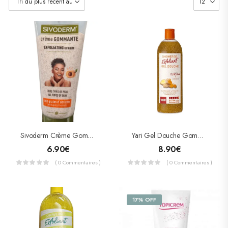
Sivoderm Crème Gommante Aux Grains D’abricots 200ml
Yari Gel Douche Gommant Exfoliant Curcuma/ Ginger 1000 Ml
6.90
€
8.90
€
( 0 Commentaires )
( 0 Commentaires )
17% OFF