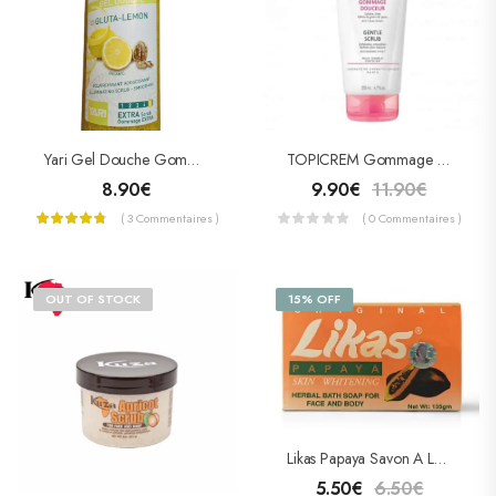
Yari Gel Douche Gommant Exfoliant Gluta / Limon 1000 Ml
TOPICREM Gommage Douceur 200ml
8.90
€
9.90
€
11.90
€
( 3 Commentaires )
( 0 Commentaires )
OUT OF STOCK
15% OFF
Likas Papaya Savon A La Papaye
5.50
€
6.50
€