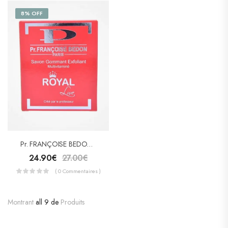
8% OFF
Pr. FRANÇOISE BEDON SAVON Gommant – Exfoliant « ROYAL »
24.90
€
27.00
€
( 0 Commentaires )
Montrant
all 9 de
Produits