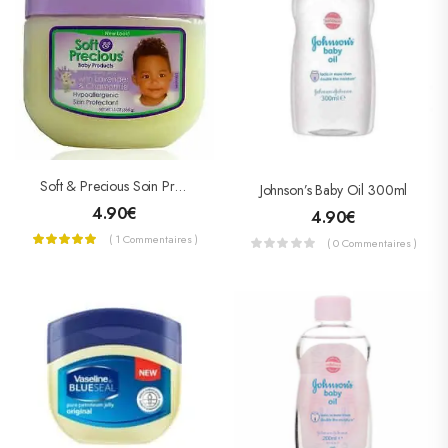
Soft & Precious Soin Protecteur Pour Enfants A La Lavande Et A La Camomille 368g
Johnson’s Baby Oil 300ml
4.90
€
4.90
€
( 1 Commentaires )
( 0 Commentaires )