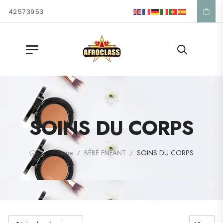
1 42 57 39 53
SOINS DU CORPS
Boutique
BÉBÉ ENFANT
SOINS DU CORPS
/
/
/