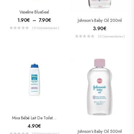
Vaseline BlueSeal
1.90
€
–
7.90
€
Johnson’s Baby Oil 200ml
3.90
€
( 0 Commentaires )
( 0 Commentaires )
Mixa Bébé Lait De Toilette Très Doux
4.90
€
Johnson’s Baby Oil 500ml
( 0 Commentaires )