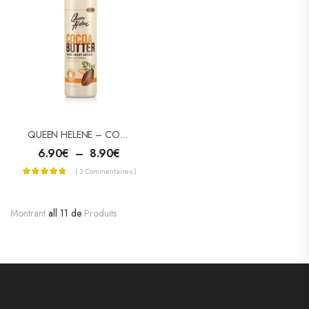
QUEEN HELENE – COCOA BUTTER LOTION AU BEURRE DE CACAO [CORPS ET MAINS]
6.90
€
–
8.90
€
( 3 Commentaires )
Montrant
all 11 de
Produits