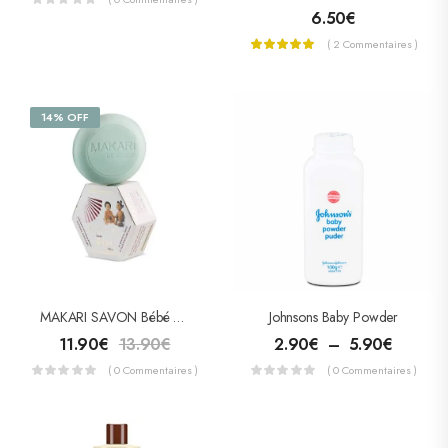
6.50
€
( 2 Commentaires )
14% OFF
MAKARI SAVON Bébé 200g
Johnsons Baby Powder
11.90
€
13.90
€
2.90
€
–
5.90
€
( 0 Commentaires )
( 0 Commentaires )