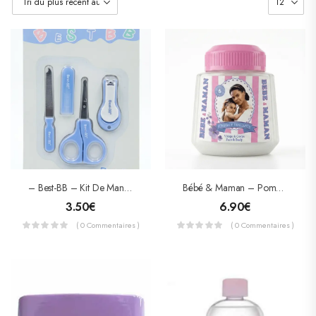
– Best-BB – Kit De Manucure Et Pédicure Pour Bébé Dès La Naissance (0m+)
Bébé & Maman – Pommade Traitante 500ml
3.50
€
6.90
€
( 0 Commentaires )
( 0 Commentaires )