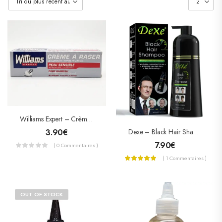
Williams Expert – Crème À Raser Pour Blaireau 100ml
3.90
€
Dexe – Black Hair Shampoo 400ml
7.90
€
( 0 Commentaires )
( 1 Commentaires )
OUT OF STOCK