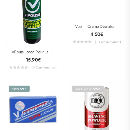
Veet – Crème Dépilatoire Peaux Normales
4.50
€
( 0 Commentaires )
VPouss Lotion Pour La Repousse De Cheveux Et La Barbe 100ml
15.90
€
( 0 Commentaires )
45% OFF
OUT OF STOCK