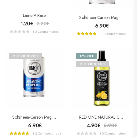
Lame A Raser
Softsheen-Carson Magic Shaving Powder – Poudre À Raser EXTRA « RED »
1.20
€
2.20
€
6.90
€
( 0 Commentaires )
( 1 Commentaires )
OUT OF STOCK
17% OFF
OUT OF STOCK
Softsheen-Carson Magic Shaving Powder – Poudre À Raser Regular « BLUE »
RED ONE NATURAL COLOGNE Lemon 150ml
6.90
€
4.90
€
5.90
€
( 2 Commentaires )
( 0 Commentaires )