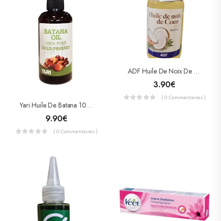
ADF Huile De Noix De Coco Raffinée 105ml
3.90
€
( 0 Commentaires )
Yari Huile De Batana 100% Pure Presser A Froid 105ml
9.90
€
( 0 Commentaires )