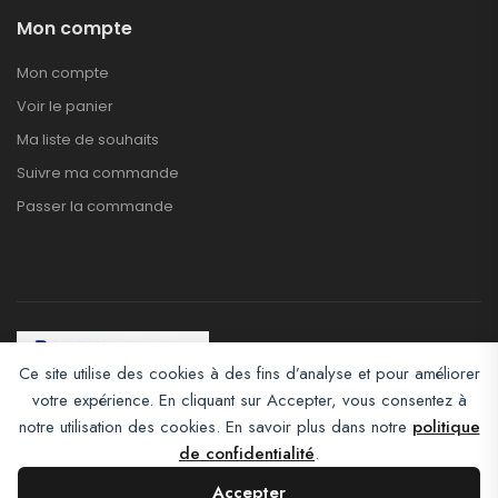
Mon compte
Mon compte
Voir le panier
Ma liste de souhaits
Suivre ma commande
Passer la commande
Ce site utilise des cookies à des fins d’analyse et pour améliorer
votre expérience. En cliquant sur Accepter, vous consentez à
Afroclass eCommerce © 2026. All Rights Reserved
notre utilisation des cookies. En savoir plus dans notre
politique
de confidentialité
.
Accepter