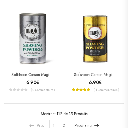
Softsheen-Carson Magic Shaving Powder – Poudre À Raser Aloe & Vitamine E
Softsheen-Carson Magic Shaving Powder – Poudre À Raser Parfumée « GOLD »
6.90
€
6.90
€
( 0 Commentaires )
( 1 Commentaires )
Montrant
112 de 15
Produits
Prev
1
2
Prochaine