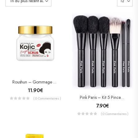
Roushun – Gommage Corporel Au Sucre Kojic – Éclaircissant, Anti-Taches & Exfoliant (750 G)
11.90
€
Pink Paris – Kit 5 Pinceaux De Maquillage Professionnels
( 0 Commentaires )
7.90
€
( 0 Commentaires )