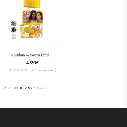
Roushun – Savon Exfoliant Éclaircissant – Curcuma Organique & Vitamine C Citron
4.90
€
( 0 Commentaires )
Montrant
all 3 de
Produits