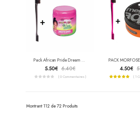
Pack African Pride Dream Kids Smooth EDGES Anti Frizzy Gel 170g +Brosse Baby Hair
5.50
€
6.40
€
4.50
€
5
( 0 Commentaires )
( 1 
Montrant
112 de 72
Produits