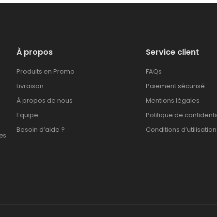
À propos
Service client
Produits en Promo
FAQs
Livraison
Paiement sécurisé
À propos de nous
Mentions légales
Equipe
Politique de confidenti
Besoin d’aide ?
Conditions d’utilisation
es