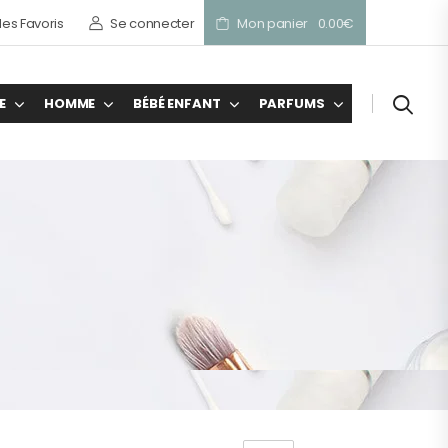
es Favoris
Se connecter
Mon panier
0.00
€
E
HOMME
BÉBÉ ENFANT
PARFUMS