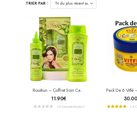
TRIER PAR :
Roushun – Coffret Soin Capillaire Nutritif – Shampoing & Après-Shampoing À L’Extrait D’Olive
11.90
€
30.0
( 0 Commentaires )
( 4 