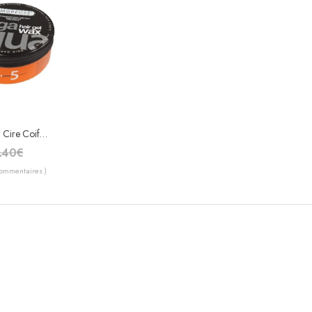
PACK MORFOSE Cire Coiffante Mega “5” + BROSSE Baby Hairs
.40
€
Commentaires )