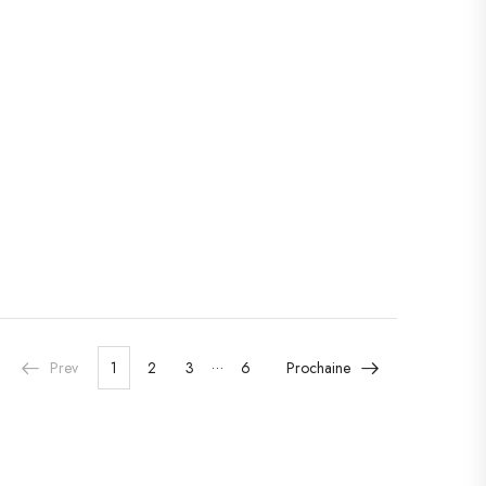
…
Prev
1
2
3
6
Prochaine