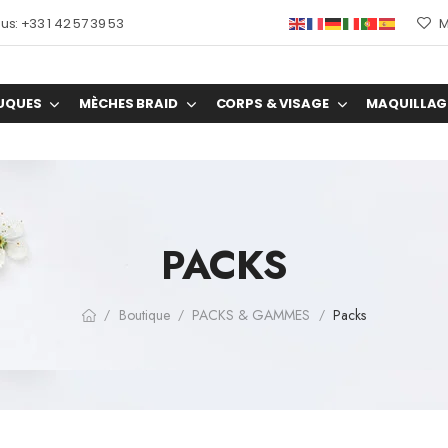
s: +33 1 42 57 39 53
M
UQUES
MÈCHES BRAID
CORPS & VISAGE
MAQUILLAG
PACKS
Boutique
PACKS & GAMMES
Packs
/
/
/