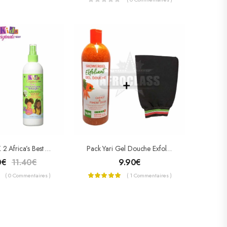
PACK PACK 2 Africa’s Best Kids Shampooing + Spray Démêlant Hydratante
Pack Yari Gel Douche Exfoliant Carotte/ Piment Doux + Gant Hammam
0
€
11.40
€
9.90
€
( 0 Commentaires )
( 1 Commentaires )