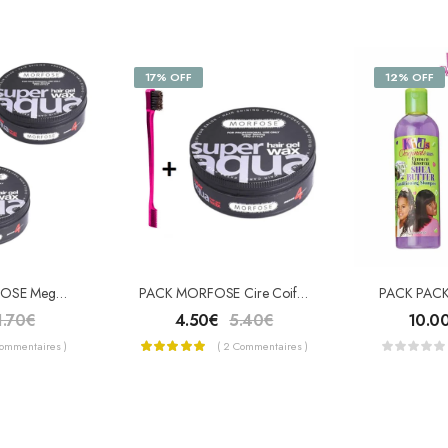
17% OFF
12% OFF
Pack De 3 MORFOSE Mega Aqua Hair Wax – Cire Coiffante Mega “4”
PACK MORFOSE Cire Coiffante Mega “4” + BROSSE Baby Hairs
1.70
€
4.50
€
5.40
€
10.0
Commentaires )
( 2 Commentaires )