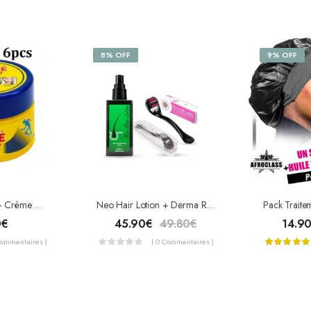
8% OFF
9% OFF
Pack De 6 Vitfé – Crème Mentholée Pour Douleurs Super Powerful
Neo Hair Lotion + Derma Roller
0
€
45.90
€
49.80
€
14.9
Commentaires )
( 0 Commentaires )