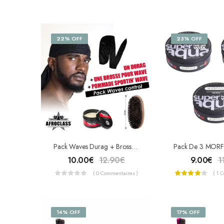
22% OFF
23% OFF
Pack Waves Durag + Brosse Wave + Sportin’ Wave Regular
10.00
€
12.90
€
9.00
€
1
( 0 Commentaires )
( 1 
14% OFF
17% OFF