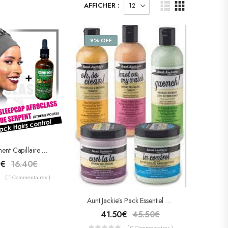
AFFICHER :
9% OFF
Pack Traitement Capillaire Xtreme Pouss Huile De Serpent + Satin Sleep Cap
0
€
16.40
€
( 1 Commentaires )
Aunt Jackie’s Pack Essentiel Curls & Coile
41.50
€
45.50
€
( 0 Commentaires )