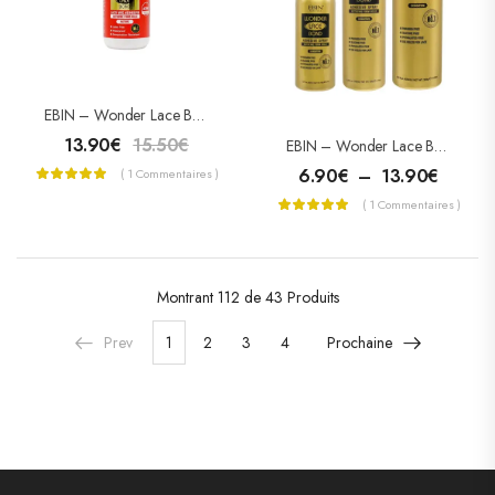
EBIN – Wonder Lace Bond Adhesive – Colle Pour Lace Wig Extreme Firm Hold – ACTIVE
13.90
€
15.50
€
EBIN – Wonder Lace Bond Wig Adhésive Spray – Sensitive
6.90
€
–
13.90
€
( 1 Commentaires )
( 1 Commentaires )
Montrant
112 de 43
Produits
Prev
1
2
3
4
Prochaine