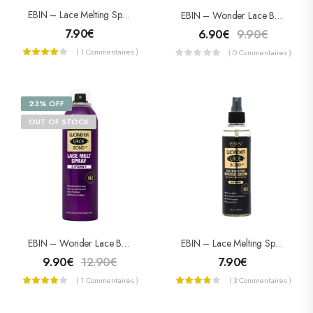
EBIN – Lace Melting Spray – Spray Collant Pour Lace – Active
EBIN – Wonder Lace Bond Lace Melt Spray – Vitamine E 80mL
7.90
€
6.90
€
9.90
€
( 1 Commentaires )
( 0 Commentaires )
23% OFF
OUT OF STOCK
EBIN – Wonder Lace Bond Lace Melt Spray – Vitamine E 180mL
EBIN – Lace Melting Spray – Spray Collant Pour Lace – Suprême
9.90
€
12.90
€
7.90
€
( 1 Commentaires )
( 3 Commentaires )