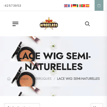
1 42 57 39 53
LACE WIG SEMI-
NATURELLES
Boutique
PERRUQUES
LACE WIG SEMI-NATURELLES
/
/
/