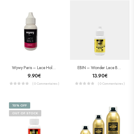
EBIN – Wonder Lace Bond Adhesive – Colle Pour Lace Wig Extra Mega Hold – ORIGINAL
Wywy Paris – Lace Hold – Colle Pour Lace Wig
13.90
€
9.90
€
( 0 Commentaires )
( 0 Commentaires )
10% OFF
OUT OF STOCK