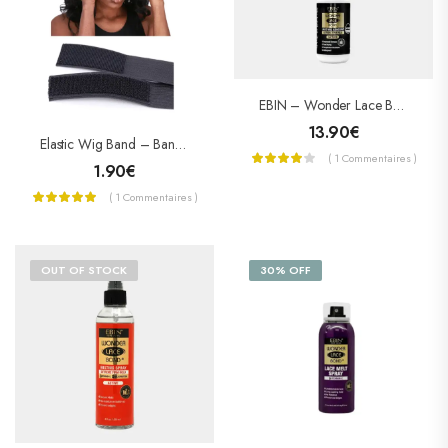
EBIN – Wonder Lace Bond Adhesive – Colle Pour Lace Wig Extreme Firm Hold – SUPREME
13.90
€
Elastic Wig Band – Bande Élastique Réglable
( 1 Commentaires )
1.90
€
( 1 Commentaires )
OUT OF STOCK
30% OFF