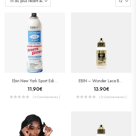
EBIN – Wonder Lace Bond Adhesive – Colle Pour Lace Wig Extreme Firm Hold – SENSITIVE
Ebin New York Sport Edition Wonder Lace Bond Maximum Hold 180ml
13.90
€
11.90
€
( 0 Commentaires )
( 0 Commentaires )