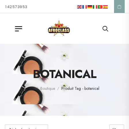
 1 42 57 39 53
BOTANICAL
Boutique
Produit Tag - botanical
/
/