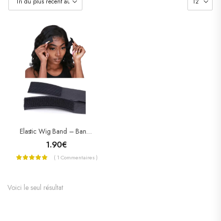
Elastic Wig Band – Bande Élastique Réglable
1.90
€
( 1 Commentaires )
Voici le seul résultat