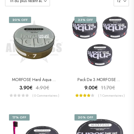
20% OFF
23% OFF
MORFOSE Hard Aqua Hair Wax – Cire Coiffante Hard “7”
Pack De 3 MORFOSE Mega Aqua Hair Wax – Cire Coiffante Mega “4”
3.90
€
4.90
€
9.00
€
11.70
€
( 0 Commentaires )
( 1 Commentaires )
17% OFF
20% OFF