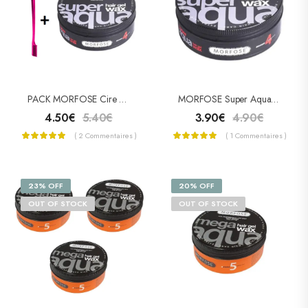
PACK MORFOSE Cire Coiffante Mega “4” + BROSSE Baby Hairs
MORFOSE Super Aqua Hair Wax – Cire Coiffante Ultra “4”
4.50
€
5.40
€
3.90
€
4.90
€
( 2 Commentaires )
( 1 Commentaires )
23% OFF
20% OFF
OUT OF STOCK
OUT OF STOCK