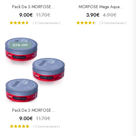
Pack De 3 MORFOSE Mega Aqua Hair Wax – Cire Coiffante Mega “5”
MORFOSE Mega Aqua Hair Wax – Cire Coiffante Mega “5”
9.00
€
11.70
€
3.90
€
4.90
€
( 2 Commentaires )
( 3 Commentaires )
23% OFF
Pack De 3 MORFOSE Ultra Aqua Hair Wax – Cire Coiffante Ultra “3”
9.00
€
11.70
€
( 3 Commentaires )