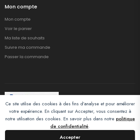
Mon compte
Mon compte
Voir le panier
Ma liste de souhaits
Suivre ma commande
Passer la commande
Ce site utilise des cookies à des fins d’analyse et pour améliorer
votre expérience. En cliquant sur Accepter, vous consentez à
Afroclass eCommerce © 2026. All Rights Reserved
notre utilisation des cookies. En savoir plus dans notre
politique
de confidentialité
.
Accepter