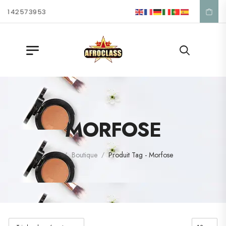
1 42 57 39 53
MORFOSE
Boutique
Produit Tag - Morfose
/
/