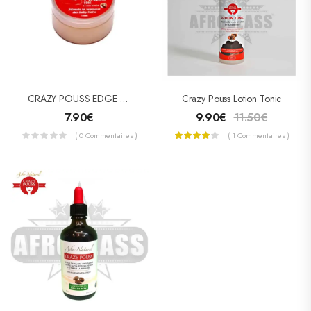
CRAZY POUSS EDGE A L’huile De Ricin Fixation Normal
Crazy Pouss Lotion Tonic
7.90
€
9.90
€
11.50
€
( 0 Commentaires )
( 1 Commentaires )