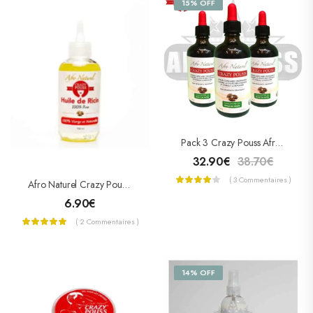
15% OFF
Pack 3 Crazy Pouss Afro Naturel Lotion Capillaire
32.90
€
38.70
€
( 3 Commentaires )
Afro Naturel Crazy Pouss Huile De Ricin
6.90
€
( 2 Commentaires )
14% OFF