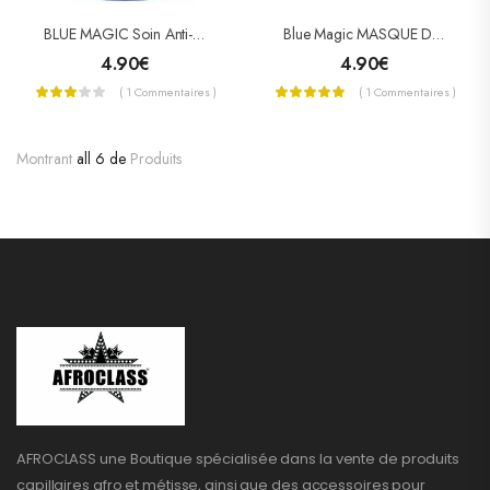
BLUE MAGIC Soin Anti-Casse (Conditioner Hair Dress)
Blue Magic MASQUE DE CROISSANCE SUPER SURE GRO
4.90
€
4.90
€
( 1 Commentaires )
( 1 Commentaires )
Montrant
all 6 de
Produits
AFROCLASS une Boutique spécialisée dans la vente de produits
capillaires afro et métisse, ainsi que des accessoires pour