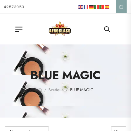
 42 57 39 53
BLUE MAGIC
Boutique
BLUE MAGIC
/
/