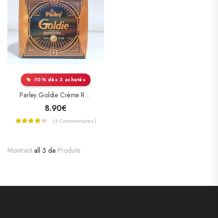
-10% dès 3 achetés
Parley Goldie Crème Réparatrice Boutons Et Tâches Visage
8.90
€
( 6 Commentaires )
Montrant
all 3 de
Produits