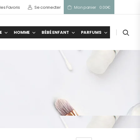
es Favoris
Se connecter
Mon panier
0.00
€
E
HOMME
BÉBÉ ENFANT
PARFUMS