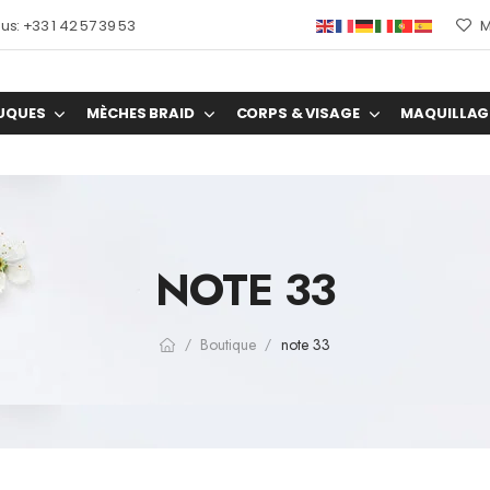
s: +33 1 42 57 39 53
M
UQUES
MÈCHES BRAID
CORPS & VISAGE
MAQUILLAG
NOTE 33
Boutique
note 33
/
/