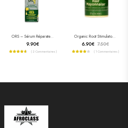
ORS – Sérum Réparateur À L’huile D’olive
Organic Root Stimulator Traitement Hair Mayonnaise 227g
9.90
€
6.90
€
7.50
€
( 2 Commentaires )
( 1 Commentaires )