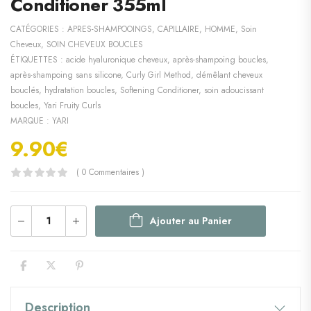
Conditioner 355ml
CATÉGORIES :
APRES-SHAMPOOINGS
,
CAPILLAIRE
,
HOMME
,
Soin
Cheveux
,
SOIN CHEVEUX BOUCLES
ÉTIQUETTES :
acide hyaluronique cheveux
,
après-shampoing boucles
,
après-shampoing sans silicone
,
Curly Girl Method
,
démêlant cheveux
bouclés
,
hydratation boucles
,
Softening Conditioner
,
soin adoucissant
boucles
,
Yari Fruity Curls
MARQUE :
YARI
9.90
€
( 0 Commentaires )
Ajouter au Panier
Description