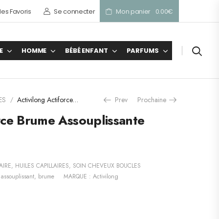
es Favoris
Se connecter
Mon panier
0.00
€
E
HOMME
BÉBÉ ENFANT
PARFUMS
ES
Activilong Actiforce Brume Assouplissante 250ml
Prev
Prochaine
/
orce Brume Assouplissante
AIRE
,
HUILES CAPILLAIRES
,
SOIN CHEVEUX BOUCLES
,
assouplissant
,
brume
MARQUE :
Activilong