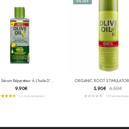
9% OFF
ORS – Sérum Réparateur À L’huile D’olive
9.90
€
5.90
€
6.50
€
( 2 Commentaires )
( 0 Commentaires