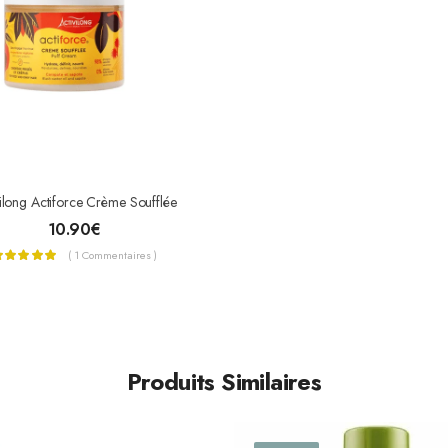
vilong Actiforce Crème Soufflée
10.90
€
( 1 Commentaires )
Produits Similaires