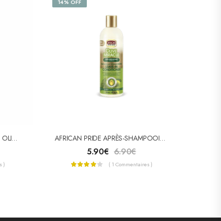
14% OFF
ORGANIC ROOT STIMULATOR OLIVE OIL NOURISHING SHEEN SPRAY
AFRICAN PRIDE APRÈS-SHAMPOOING OLIVE MIRACLE 355ml
5.90
€
6.90
€
 )
( 1 Commentaires )