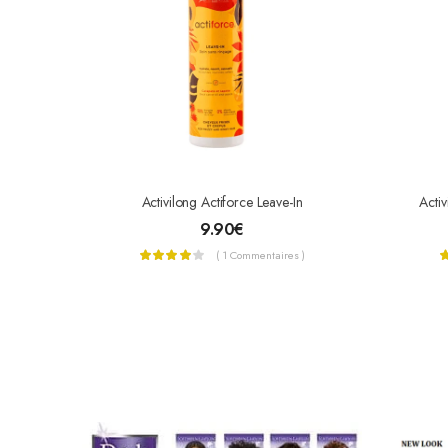
Activilong Actiforce Leave-In
Acti
9.90
€
( 1 Commentaires )