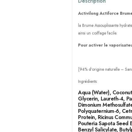
Description
Activilong Actiforce Brume
la Brume Assouplissante hydrate,
ainsi un coiffage facile.
Pour activer le vaporisate
[94% d’origine naturelle – Sans
Ingrédients:
Aqua (Water), Coconut
Glycerin, Laureth-4, P
Dimonium Methosulfate
Polyquaternium-6, Cet
Protein, Ricinus Commun
Pouteria Sapota Seed B
Benzyl Salicylate, Buty