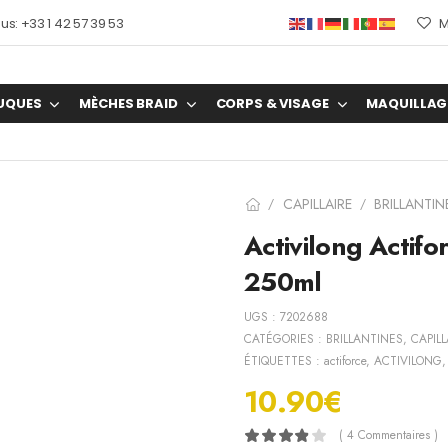
s: +33 1 42 57 39 53
M
UQUES
MÈCHES BRAID
CORPS & VISAGE
MAQUILLAG
CAPILLAIRE
BRILLANTIN
/
/
Activilong Actif
250ml
UGS :
7202688
CATÉGORIES :
BRILLANTINES
,
CAPILL
ÉTIQUETTES :
actiforce
,
ACTIVILONG
10.90
€
( 4 Commentaires )