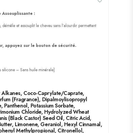
 Assouplissante :
 démêle et assouplit le cheveu sans l’alourdir permettant
ur, appuyez sur le bouton de sécurité.
 silicone – Sans huile minérale]
 Alkanes, Coco-Caprylate/Caprate,
arfum (Fragrance), Dipalmoylisopropyl
, Panthenol, Potassium Sorbate,
rimonium Chloride, Hydrolyzed Wheat
is (Black Castor) Seed Oil, Citric Acid,
utter, Limonene, Geraniol, Hexyl Cinnamal,
lphenyl Methylpropional, Citronellol,