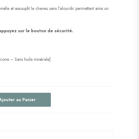
êle et assouplit le cheveu sans l’alourdir permettant ainsi un
 appuyez sur le bouton de sécurité.
icone – Sans huile minérale]
Ajouter au Panier