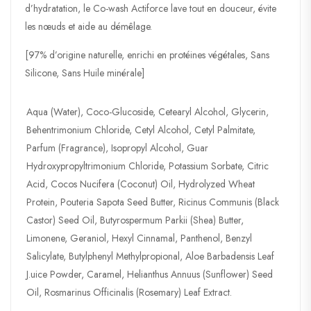
d’hydratation, le Co-wash Actiforce lave tout en douceur, évite
les nœuds et aide au démêlage.
[97% d’origine naturelle, enrichi en protéines végétales, Sans
Silicone, Sans Huile minérale]
Aqua (Water), Coco-Glucoside, Cetearyl Alcohol, Glycerin,
Behentrimonium Chloride, Cetyl Alcohol, Cetyl Palmitate,
Parfum (Fragrance), Isopropyl Alcohol, Guar
Hydroxypropyltrimonium Chloride, Potassium Sorbate, Citric
Acid, Cocos Nucifera (Coconut) Oil, Hydrolyzed Wheat
Protein, Pouteria Sapota Seed Butter, Ricinus Communis (Black
Castor) Seed Oil, Butyrospermum Parkii (Shea) Butter,
Limonene, Geraniol, Hexyl Cinnamal, Panthenol, Benzyl
Salicylate, Butylphenyl Methylpropional, Aloe Barbadensis Leaf
J.uice Powder, Caramel, Helianthus Annuus (Sunflower) Seed
Oil, Rosmarinus Officinalis (Rosemary) Leaf Extract.