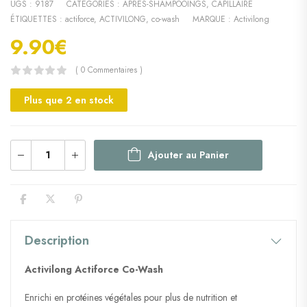
UGS :
9187
CATÉGORIES :
APRES-SHAMPOOINGS
,
CAPILLAIRE
ÉTIQUETTES :
actiforce
,
ACTIVILONG
,
co-wash
MARQUE :
Activilong
9.90
€
( 0 Commentaires )
Plus que 2 en stock
Ajouter au Panier
Description
Activilong Actiforce Co-Wash
Enrichi en protéines végétales pour plus de nutrition et