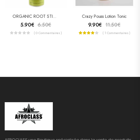
ORGANIC ROOT STIMULATOR OLIVE OIL NOURISHING SHEEN SPRAY
Crazy Pouss Lotion Tonic
5.90
€
6.50
€
9.90
€
11.50
€
( 0 Commentaires )
( 1 Commentaires )
AFROCLASS une Boutique spécialisée dans la vente de produits