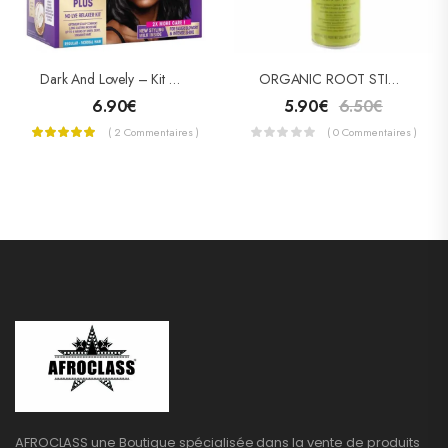
Dark And Lovely – Kit Défrisant Sans Soude Soin Démêlant Intense Plus Au Beurre De Karité
ORGANIC ROOT STIMULATOR OLIVE OIL NOURISHING SHEEN SPRAY
6.90
€
5.90
€
6.50
€
( 2 Commentaires )
( 0 Commentaires )
AFROCLASS une Boutique spécialisée dans la vente de produits