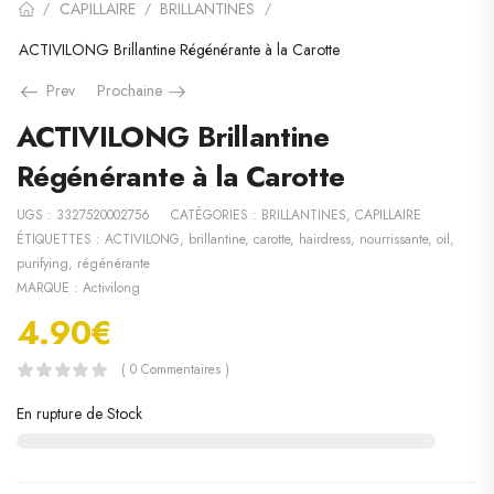
CAPILLAIRE
BRILLANTINES
/
/
/
ACTIVILONG Brillantine Régénérante à la Carotte
Prev
Prochaine
ACTIVILONG Brillantine
Régénérante à la Carotte
UGS :
3327520002756
CATÉGORIES :
BRILLANTINES
,
CAPILLAIRE
ÉTIQUETTES :
ACTIVILONG
,
brillantine
,
carotte
,
hairdress
,
nourrissante
,
oil
,
purifying
,
régénérante
MARQUE :
Activilong
4.90
€
( 0 Commentaires )
En rupture de Stock