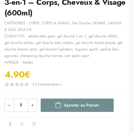
3-en-1 – Corps, Cheveux & Visage
(600ml)
CATÉGORIES :
CORPS
,
CORPS & VISAGE
,
Gel Douche
,
HOMME
,
SAVONS
& GELS DOUCHE
ÉTIQUETTES :
adidas after sport
,
gel douche 3 en 1
,
gel douche 600ml
,
gel douche adidas
,
gel douche bleu adidas
,
gel douche format pompe
,
gel
douche homme sport
,
gel douche hydratant
,
hygiène sportif
,
parfum frais
agrumes
,
shampoing douche homme
,
soin après sport
MARQUE :
Adidas
4.90
€
( 0 Commentaires )
Ajouter au Panier