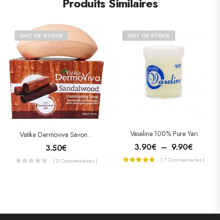
Produits Similaires
OUT OF STOCK
OUT OF STOCK
Vaseline 100% Pure Yari
Vatika Dermoviva Savon De Bois De Santal (Santalwood) 115g
3.90
€
–
9.90
€
3.50
€
( 7 Commentaires )
( 0 Commentaires )