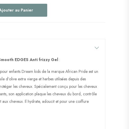
Ajouter au Panier
Smooth EDGES Anti frizzy Gel
:
our enfants Dream kids de la marque African Pride est un
le d’olive extra vierge et herbes utilisées depuis des
protéger les cheveux. Spécialement conçu pour les cheveux
fants, son application plaque les cheveux du bord, contrôle
llant aux cheveux. Il hydrate, adoucit et pour une coiffure