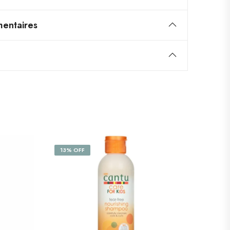
entaires
13% OFF