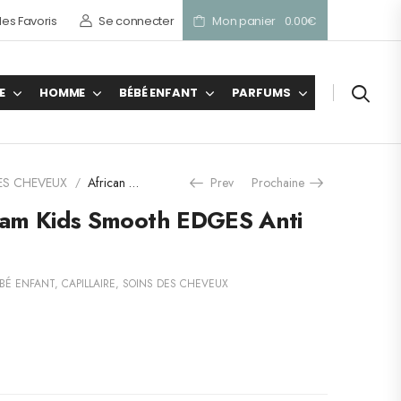
es Favoris
Se connecter
Mon panier
0.00
€
E
HOMME
BÉBÉ ENFANT
PARFUMS
ES CHEVEUX
African Pride Dream Kids Smooth EDGES Anti frizzy Gel 170g
Prev
Prochaine
/
ream Kids Smooth EDGES Anti
BÉ ENFANT
,
CAPILLAIRE
,
SOINS DES CHEVEUX