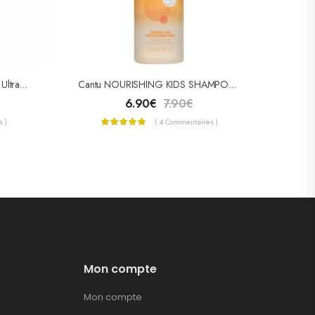
Les BéBés D’Alphée Shampooing Ultra Doux Pour Bébé 400ml
Cantu NOURISHING KIDS SHAMPOO ( SHAMPOOING NOURRISSANT KARITE COCO MIEL )
6.90
€
7.90
€
 )
( 4 Commentaires )
Mon compte
Mon compte