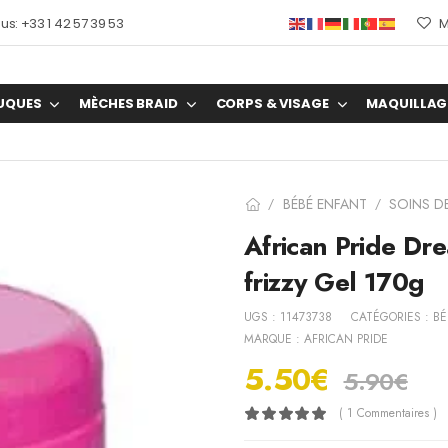
s: +33 1 42 57 39 53
M
UQUES
MÈCHES BRAID
CORPS & VISAGE
MAQUILLAG
BÉBÉ ENFANT
SOINS D
/
/
African Pride D
frizzy Gel 170g
UGS :
11473738
CATÉGORIES :
BÉ
MARQUE :
AFRICAN PRIDE
5.50
€
5.90
€
( 1 Commentaires )