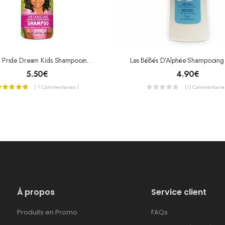
African Pride Dream Kids Shampooing Démêlant Et Hydratant
5.50
€
4.90
€
( 1 Commentaires )
( 0 Commentaires
À propos
Service client
Produits en Promo
FAQs