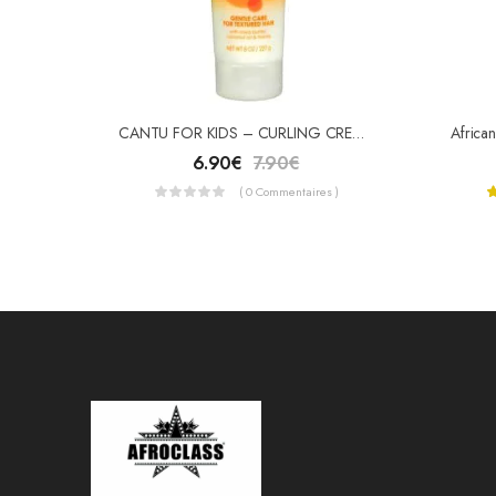
CANTU FOR KIDS – CURLING CREAM
6.90
€
7.90
€
( 0 Commentaires )