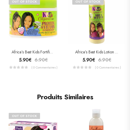
OUT OF STOCK
OUT OF STOCK
Africa’s Best Kids Fortifiant Protéine & Vitamine 224ml
Africa’s Best Kids Lotion Hydratante Et Démêlante 355ml
5.90
€
6.90
€
5.90
€
6.90
€
( 0 Commentaires )
( 0 Commentaires )
Produits Similaires
OUT OF STOCK