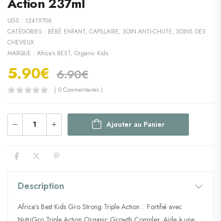
Action 237ml
UGS :
12419706
CATÉGORIES :
BÉBÉ ENFANT
,
CAPILLAIRE
,
SOIN ANTI-CHUTE
,
SOINS DES
CHEVEUX
MARQUE :
Africa's BEST
,
Organic Kids
5.90
€
6.90
€
( 0 Commentaires )
Ajouter au Panier
Description
Africa’s Best Kids Gro Strong Triple Action : Fortifié avec
NutriGro Triple Action Organic Growth Complex. Aide à une