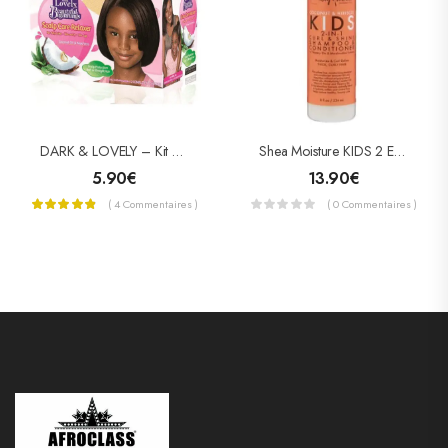
DARK & LOVELY – Kit Défrisant Enfants Cheveux Normaux
Shea Moisture KIDS 2 En 1 Shampooing & Conditioneur (Curl & Shine)
5.90
€
13.90
€
( 4 Commentaires )
( 0 Commentaires )