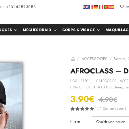
s: +33 1 42 57 39 53
M
UQUES
MÈCHES BRAID
CORPS & VISAGE
MAQUILLAG
ACCESSOIRES
Bonnet,
/
/
AFROCLASS – Du
UGS :
8180-1
CATÉGORIES :
ACCE
ÉTIQUETTES :
AFROCLASS
,
durag
,
sa
3.90
€
4.90
€
( 1 Commentaires )
Color