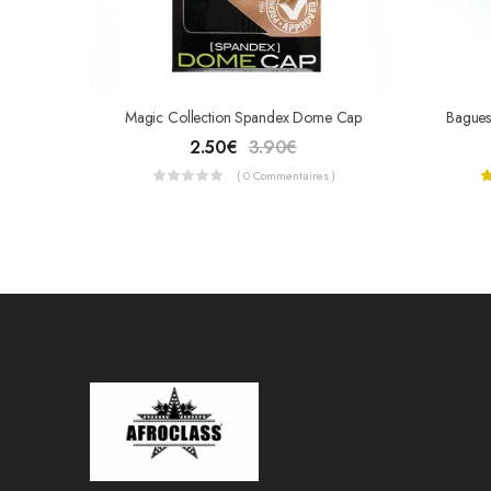
Magic Collection Spandex Dome Cap
2.50
€
3.90
€
( 0 Commentaires )