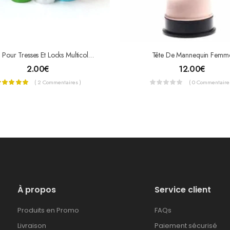
Bagues Pour Tresses Et Locks Multicolores
Tête De Mannequin Femm
2.00
€
12.00
€
( 2 Commentaires )
( 0 Commentaires
À propos
Service client
Produits en Promo
FAQs
Livraison
Paiement sécurisé