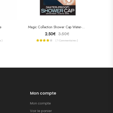
e
Magic Collection Shower Cap Water-Proof XL
2.50
€
3.50
€
 )
( 1 Commentaires )
Mon compte
Mon compte
Voir le panier