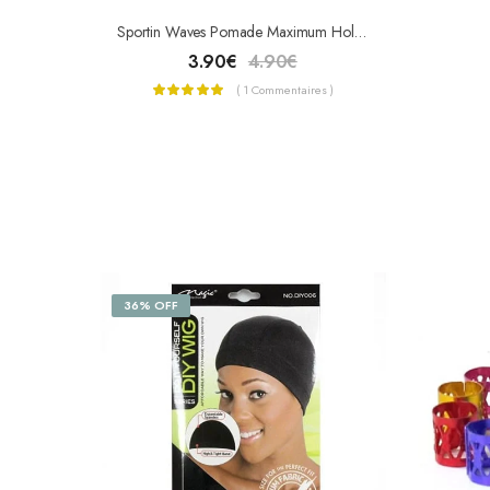
Sportin Waves Pomade Maximum Hold – Forte
3.90
€
4.90
€
( 1 Commentaires )
36% OFF