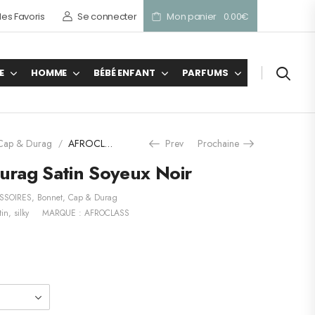
es Favoris
Se connecter
Mon panier
0.00
€
E
HOMME
BÉBÉ ENFANT
PARFUMS
 Cap & Durag
AFROCLASS – Durag Satin Soyeux Noir
Prev
Prochaine
/
rag Satin Soyeux Noir
SSOIRES
,
Bonnet, Cap & Durag
tin
,
silky
MARQUE :
AFROCLASS