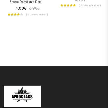
Brosse Démêlante Detangling HairBrush
( 2 Commentaires )
4.00
€
6.90
€
( 2 Commentaires )