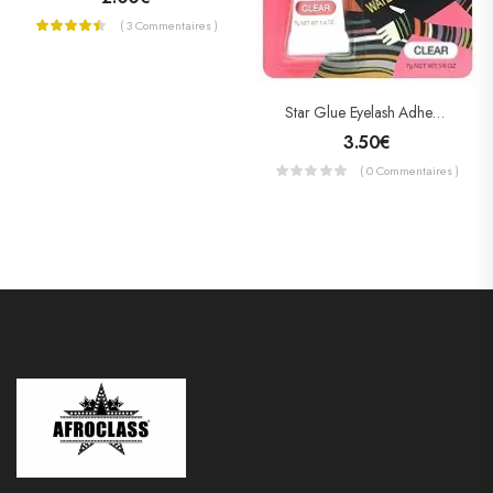
( 3 Commentaires )
Star Glue Eyelash Adhesive (colle Pour Faux Cils) Clear
3.50
€
( 0 Commentaires )