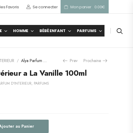
es Favoris
Se connecter
Mon panier
0.00
€
E
HOMME
BÉBÉ ENFANT
PARFUMS
TERIEUR
Alya Parfum d’intérieur a La Vanille 100ml
Prev
Prochaine
/
érieur a La Vanille 100ml
ARFUM D'INTERIEUR
,
PARFUMS
Ajouter au Panier