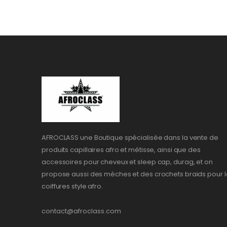
AFROCLASS une Boutique spécialisée dans la vente de
produits capillaires afro et métisse, ainsi que des
accessoires pour cheveux et sleep cap, durag, et on
propose aussi des mèches et des crochets braids pour l
coiffures style afro.
contact@afroclass.com