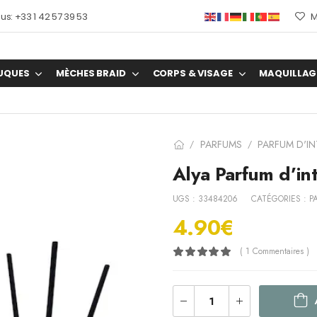
s: +33 1 42 57 39 53
M
UQUES
MÈCHES BRAID
CORPS & VISAGE
MAQUILLAG
PARFUMS
PARFUM D'IN
/
/
Alya Parfum d’int
UGS :
33484206
CATÉGORIES :
P
4.90
€
( 1 Commentaires )