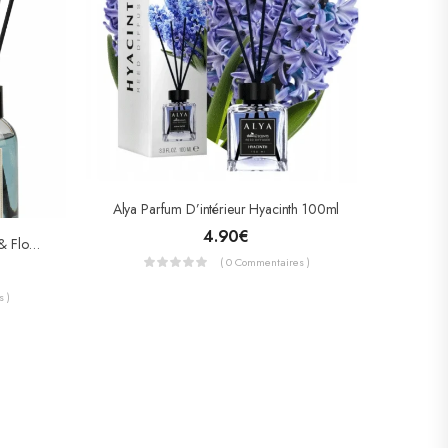
Alya Parfum D’intérieur Hyacinth 100ml
4.90
€
Alya Parfum D’intérieur – Citrus & Floral – Exotic Leaves 100ml
( 0 Commentaires )
 )