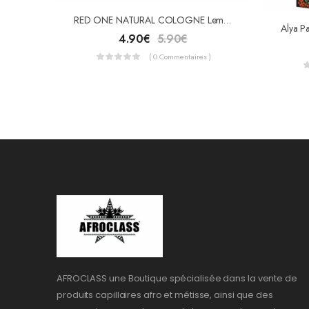
RED ONE NATURAL COLOGNE Lemon 150ml
4.90
€
5.90
€
( 0 Commentaires )
AFROCLASS une Boutique spécialisée dans la vente de
produits capillaires afro et métisse, ainsi que des