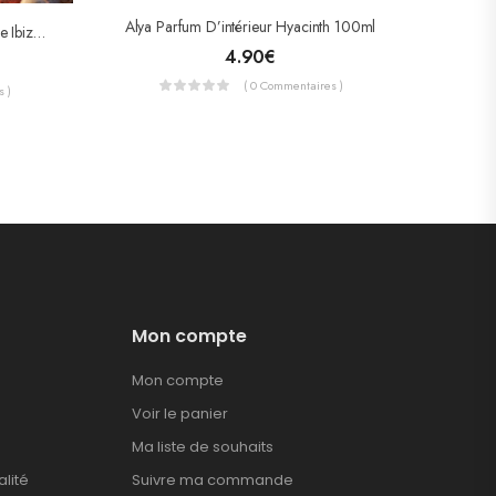
Alya Parfum D’intérieur Hyacinth 100ml
Soul Of Scents -Brume Corporelle Ibiza Sunset 180ml
4.90
€
( 0 Commentaires )
 )
Mon compte
Mon compte
Voir le panier
Ma liste de souhaits
alité
Suivre ma commande