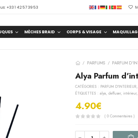
s: +33 1 42 57 39 53
M
UQUES
MÈCHES BRAID
CORPS & VISAGE
MAQUILLAG
PARFUMS
PARFUM D'IN
/
/
Alya Parfum d’in
CATÉGORIES :
PARFUM D'INTERIEUR
ÉTIQUETTES :
alya
,
deffuser
,
intérieur
4.90
€
( 0 Commentaires )