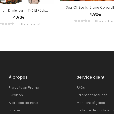
Alya Parfum D’intérieur – Thé Et Pêche Blanche – Tropic Breeze 100ml
4.90
€
4.90
€
( 0 Commentaires
( 0 Commentaires )
À propos
Service client
Produits en Promo
FAQs
Livraison
Paiement sécurisé
À propos de nous
Mentions légales
Equipe
Politique de confidenti