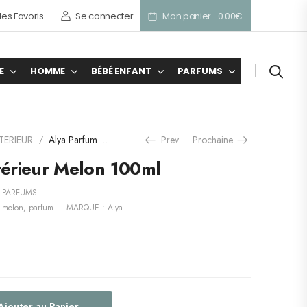
es Favoris
Se connecter
Mon panier
0.00
€
E
HOMME
BÉBÉ ENFANT
PARFUMS
TERIEUR
Alya Parfum d’intérieur Melon 100ml
Prev
Prochaine
/
térieur Melon 100ml
,
PARFUMS
,
melon
,
parfum
MARQUE :
Alya
Ajouter au Panier