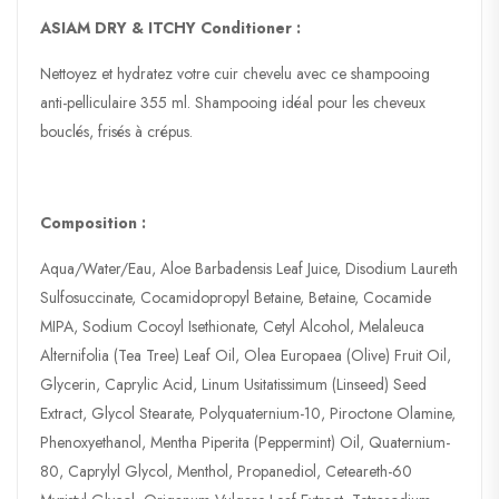
ASIAM DRY & ITCHY Conditioner :
Nettoyez et hydratez votre cuir chevelu avec ce shampooing
anti-pelliculaire 355 ml. Shampooing idéal pour les cheveux
bouclés, frisés à crépus.
Composition :
Aqua/Water/Eau, Aloe Barbadensis Leaf Juice, Disodium Laureth
Sulfosuccinate, Cocamidopropyl Betaine, Betaine, Cocamide
MIPA, Sodium Cocoyl Isethionate, Cetyl Alcohol, Melaleuca
Alternifolia (Tea Tree) Leaf Oil, Olea Europaea (Olive) Fruit Oil,
Glycerin, Caprylic Acid, Linum Usitatissimum (Linseed) Seed
Extract, Glycol Stearate, Polyquaternium-10, Piroctone Olamine,
Phenoxyethanol, Mentha Piperita (Peppermint) Oil, Quaternium-
80, Caprylyl Glycol, Menthol, Propanediol, Ceteareth-60