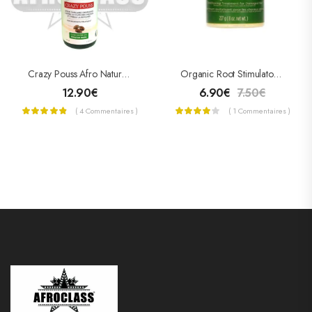
Crazy Pouss Afro Naturel Lotion Capillaire
Organic Root Stimulator Traitement Hair Mayonnaise 227g
12.90
€
6.90
€
7.50
€
( 4 Commentaires )
( 1 Commentaires )