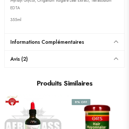
Myristyl Glycol, Origanum Vulgare Leaf Extract, Tetrasodium
EDTA
355ml
Informations Complémentaires
Avis (2)
Produits Similaires
8% OFF