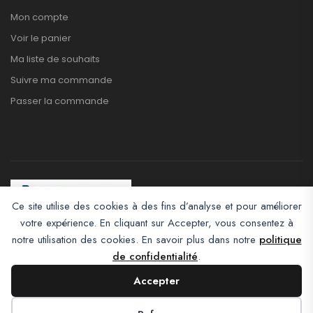
Mon compte
Voir le panier
Ma liste de souhaits
Suivre ma commande
Passer la commande
Ce site utilise des cookies à des fins d’analyse et pour améliorer
votre expérience. En cliquant sur Accepter, vous consentez à
Afroclass eCommerce © 2026. All Rights Reserved
notre utilisation des cookies. En savoir plus dans notre
politique
de confidentialité
.
Accepter