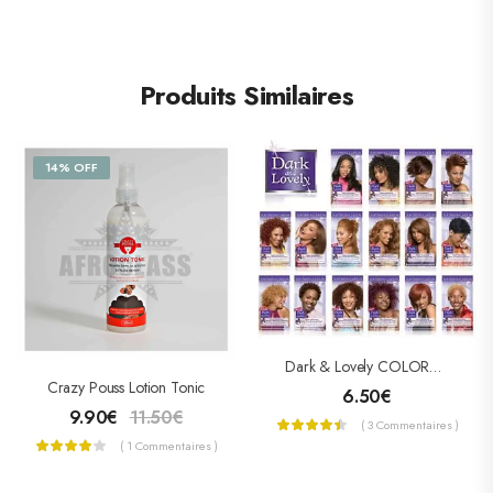
Produits Similaires
14% OFF
Dark & Lovely COLORATION PERMANENTE « NUTRITIVE INTENSE »
Crazy Pouss Lotion Tonic
6.50
€
9.90
€
11.50
€
( 3 Commentaires )
( 1 Commentaires )