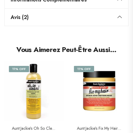
Avis (2)
Vous Aimerez Peut-Être Aussi…
11% OFF
11% OFF
Aunt Jackie’s Oh So Clean Moiturizing & Softening Shampoo 355ml
Aunt Jackie’s Fix My Hair (Masque Soin Réparateur Intense)