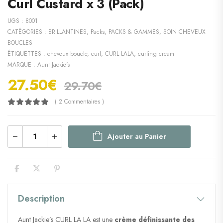
Curl Custard x 3 (Pack)
UGS :
8001
CATÉGORIES :
BRILLANTINES
,
Packs
,
PACKS & GAMMES
,
SOIN CHEVEUX
BOUCLES
ÉTIQUETTES :
cheveux boucle
,
curl
,
CURL LALA
,
curling cream
MARQUE :
Aunt Jackie's
27.50
€
29.70
€
( 2 Commentaires )
Ajouter au Panier
Description
Aunt Jackie’s CURL LA LA est une
crème définissante des