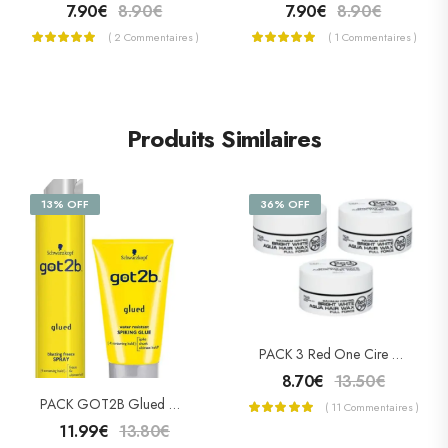
7.90
€
8.90
€
7.90
€
8.90
€
( 2 Commentaires )
( 1 Commentaires )
Produits Similaires
13% OFF
36% OFF
PACK 3 Red One Cire Capillaire BRIGHT WHITE
8.70
€
13.50
€
PACK GOT2B Glued & Spray
( 11 Commentaires )
11.99
€
13.80
€