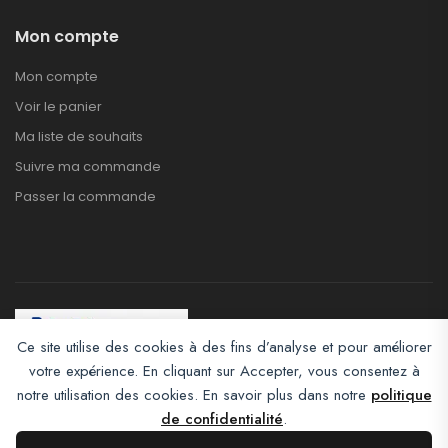
Mon compte
Mon compte
Voir le panier
Ma liste de souhaits
Suivre ma commande
Passer la commande
Ce site utilise des cookies à des fins d’analyse et pour améliorer
votre expérience. En cliquant sur Accepter, vous consentez à
Afroclass eCommerce © 2026. All Rights Reserved
notre utilisation des cookies. En savoir plus dans notre
politique
de confidentialité
.