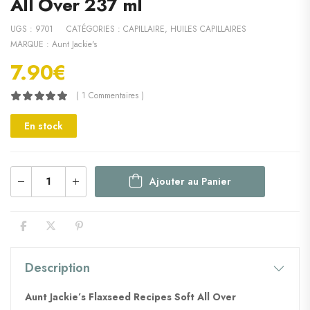
All Over 237 ml
UGS :
9701
CATÉGORIES :
CAPILLAIRE
,
HUILES CAPILLAIRES
MARQUE :
Aunt Jackie's
7.90
€
( 1 Commentaires )
En stock
Ajouter au Panier
Description
Aunt Jackie’s Flaxseed Recipes Soft All Over