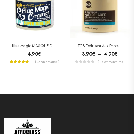
Blue Magic MASQUE DE CROISSANCE SUPER SURE GRO
TCB Défrisant Aux Protéines Et ADN
4.90
€
3.90
€
–
4.90
€
( 1 Commentaires )
( 0 Commentaires )