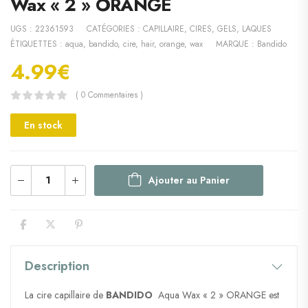
Wax « 2 » ORANGE
UGS :
22361593
CATÉGORIES :
CAPILLAIRE
,
CIRES, GELS, LAQUES
ÉTIQUETTES :
aqua
,
bandido
,
cire
,
hair
,
orange
,
wax
MARQUE :
Bandido
4.99
€
( 0 Commentaires )
En stock
Ajouter au Panier
Description
La cire capillaire de
BANDIDO
Aqua Wax « 2 » ORANGE est