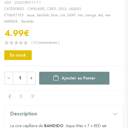
UGS :
22361593-1-1-1-1
CATÉGORIES :
CAPILLAIRE
,
CIRES, GELS, LAQUES
ÉTIQUETTES :
aqua
,
bandido
,
blue
,
cire
,
GRAY
,
hair
,
orange
,
red
,
wax
MARQUE :
Bandido
4.99
€
( 0 Commentaires )
En stock
Ajouter au Panier
Description
La cire capillaire de
BANDIDO
Aqua Wax « 7 » RED est