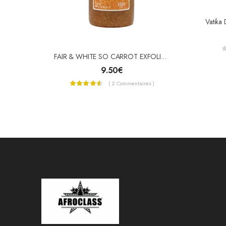
FAIR & WHITE SO CARROT EXFOLIANT Gel Douche Gommage Éclat 940ml
9.50
€
( 2 Commentaires )