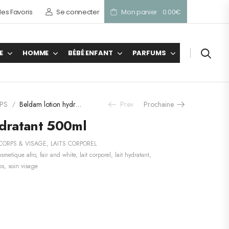
es Favoris
Se connecter
Mon panier
0.00
€
E
HOMME
BÉBÉ ENFANT
PARFUMS
PS
Beldam lotion hydratant 500ml
Prev
Prochaine
/
ydratant 500ml
CORPS & VISAGE
,
LAITS CORPOREL
smetique afro
,
fair and white
,
lait corporel
,
lait hydratant
,
ps
,
soin visage