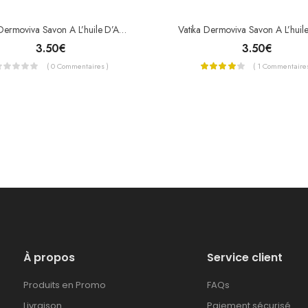
Vatika Dermoviva Savon A L’huile D’Amande 115g
3.50
€
3.50
€
( 0 Commentaires )
( 1 Commentaires
À propos
Service client
Produits en Promo
FAQs
Livraison
Paiement sécurisé