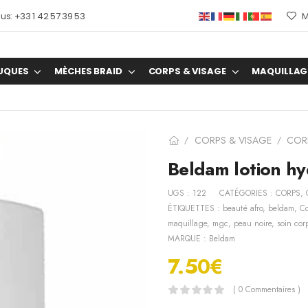
s: +33 1 42 57 39 53
M
UQUES
MÈCHES BRAID
CORPS & VISAGE
MAQUILLAG
CORPS & VISAGE
COR
/
/
Beldam lotion h
UGS :
122
CATÉGORIES :
CORPS
,
ÉTIQUETTES :
beauté afro
,
beldam
,
Co
maquillage
,
mgc
,
peau noire
,
soin cor
MARQUE :
Beldam
7.50
€
( 0 Commentaires )