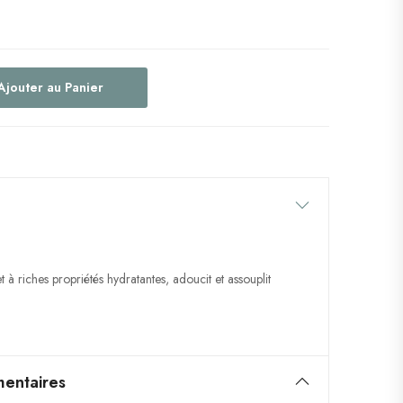
Ajouter au Panier
et à riches propriétés hydratantes, adoucit et assouplit
entaires