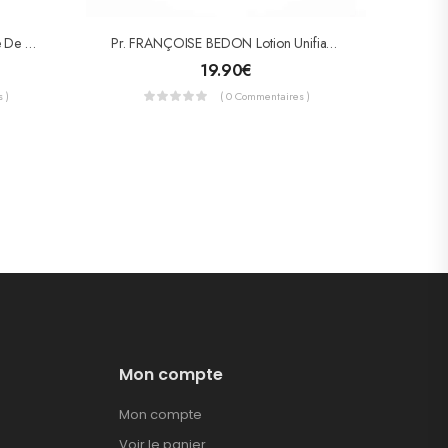
Vatika Dermoviva Savon A L’huile De Olive 115g
Pr. FRANÇOISE BEDON Lotion Unifiante Purifiante 200ml
19.90
€
 )
( 0 Commentaires )
Mon compte
Mon compte
Voir le panier