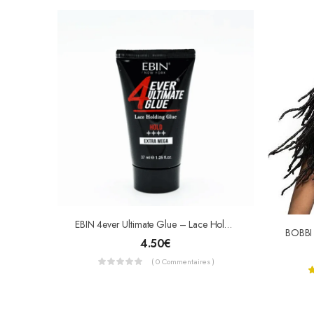
EBIN 4ever Ultimate Glue – Lace Holding Glue – Gel Pour Lace Extra Mega
4.50
€
( 0 Commentaires )