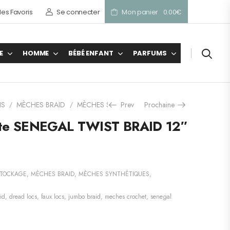
es Favoris
Se connecter
Mon panier
0.00
€
E
HOMME
BÉBÉ ENFANT
PARFUMS
NS
MÈCHES BRAID
MÈCHES SYNTHÉTIQUES
Prev
Prochaine
BOBBI BOSS natte 
/
/
/
te SENEGAL TWIST BRAID 12″
TOCKAGE
,
MÈCHES BRAID
,
MÈCHES SYNTHÉTIQUES
,
id
,
dread locs
,
faux locs
,
jumbo braid
,
meches crochet
,
senegal