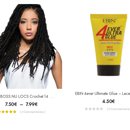
BOBBI BOSS NU LOCS Crochet 14 » – 18″
4.50
€
7.50
€
–
7.99
€
( 0 Commentaires
( 3 Commentaires )