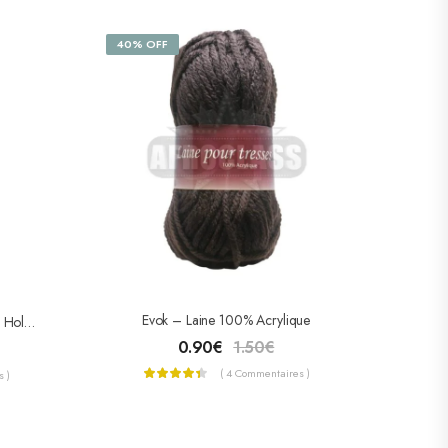
40% OFF
Evok – Laine 100% Acrylique
EBIN 4ever Ultimate Glue – Lace Holding Glue – Gel Pour Lace Ultra Super
0.90
€
1.50
€
( 4 Commentaires )
 )