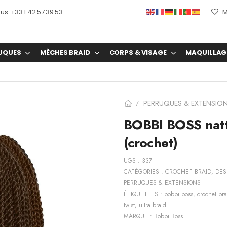
s: +33 1 42 57 39 53
M
UQUES
MÈCHES BRAID
CORPS & VISAGE
MAQUILLAG
PERRUQUES & EXTENSIO
/
BOBBI BOSS nat
(crochet)
UGS :
337
CATÉGORIES :
CROCHET BRAID
,
DES
PERRUQUES & EXTENSIONS
ÉTIQUETTES :
bobbi boss
,
crochet bra
twist
,
ultra braid
MARQUE :
Bobbi Boss