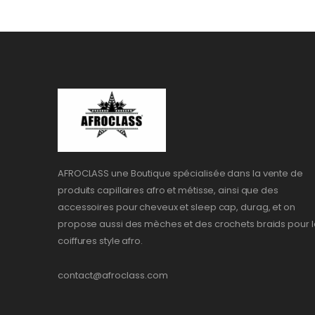
AFROCLASS une Boutique spécialisée dans la vente de
produits capillaires afro et métisse, ainsi que des
accessoires pour cheveux et sleep cap, durag, et on
propose aussi des mèches et des crochets braids pour l
coiffures style afro.
contact@afroclass.com