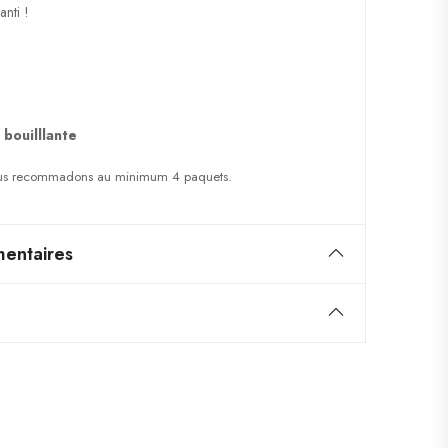
nti !
 bouilllante
 nous recommadons au minimum 4 paquets.
entaires