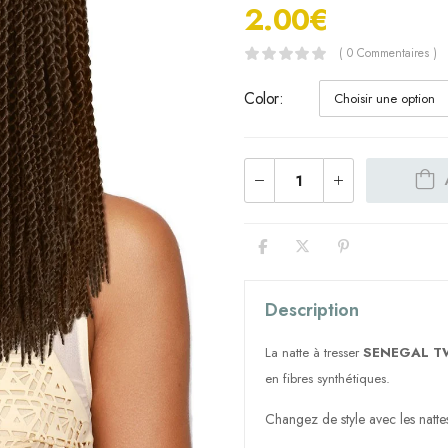
2.00
€
( 0 Commentaires )
Color
Description
La natte à tresser
SENEGAL TW
en fibres synthétiques.
Changez de style avec les natte