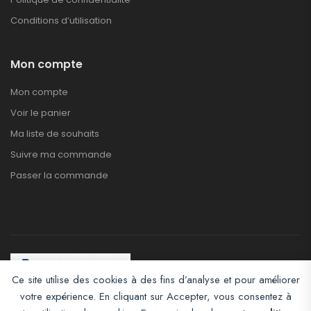
Conditions d’utilisation
Mon compte
Mon compte
Voir le panier
Ma liste de souhaits
Suivre ma commande
Passer la commande
Ce site utilise des cookies à des fins d’analyse et pour améliorer
votre expérience. En cliquant sur Accepter, vous consentez à
Afroclass eCommerce © 2026. All Rights Reserved