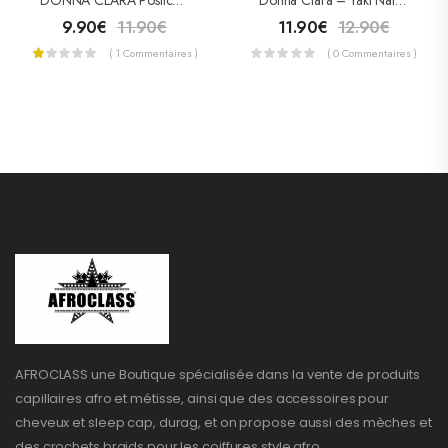
9.90
€
11.90
€
11.90
€
12.90
€
( 1 Commentaires )
( 0 Commentaires )
AFROCLASS une Boutique spécialisée dans la vente de produits
capillaires afro et métisse, ainsi que des accessoires pour
cheveux et sleep cap, durag, et on propose aussi des mèches et
des crochets braids pour les coiffures style afro.