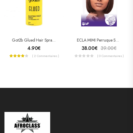
Got2b Glued Hair Spray (Spray Fixateur) 100 ML
ECLA MIMI Perruque Semi-Naturelle
4.90
€
38.00
€
39.00
€
( 2 Commentaires )
( 0 Commentaires )