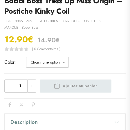
Bobbi Boss Tress Up Miss Origin –
Postiche Kinky Coil
UGS :
33998962
CATÉGORIES :
PERRUQUES
,
POSTICHES
MARQUE :
Bobbi Boss
12.90
€
14.90
€
( 0 Commentaires )
Color
Ajouter au panier
Description