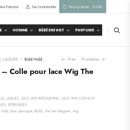
es Favoris
Se connecter
Mon panier
0.00
€
E
HOMME
BÉBÉ ENFANT
PARFUMS
S, LAQUES
Bold Hold Active – Colle pour lace Wig The Hair Diagram
Prev
Prochaine
/
 – Colle pour lace Wig The
ELS, LAQUES
,
LACE WIG BRÉSILIENNE
,
LACE WIG CHEVEUX
LLES
,
PERRUQUES
,
hold
,
lace
,
perruque
,
ROSE
,
the hair diagram
,
wig