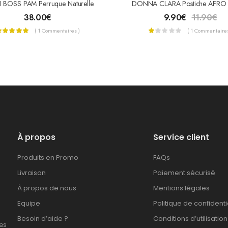
 BOSS PAM Perruque Naturelle
38.00
€
9.90
€
11.90
€
( 1 Commentaires )
( 1 Commentaires
À propos
Service client
Produits en Promo
FAQs
Livraison
Paiement sécurisé
À propos de nous
Mentions légales
Equipe
Politique de confidenti
Besoin d’aide ?
Conditions d’utilisation
es