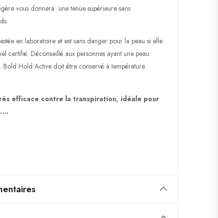
n légère vous donnera une tenue supérieure sans
ds.
stée en laboratoire et est sans danger pour la peau si elle
nel certifié. Déconseillé aux personnes ayant une peau
s. Bold Hold Active doit être conservé à température
rès efficace contre la transpiration, idéale pour
…..
entaires