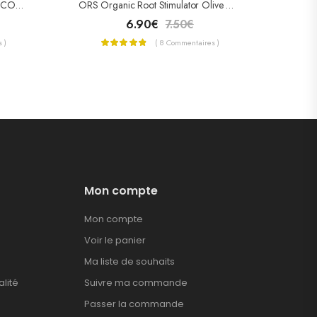
DONNA CLARA Postiche AFRO COMBI PETIT
ORS Organic Root Stimulator Olive Oil Wrap/Set Mousse
6.90
€
7.50
€
 )
( 8 Commentaires )
Mon compte
Mon compte
Voir le panier
Ma liste de souhaits
alité
Suivre ma commande
Passer la commande