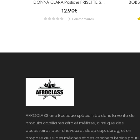
DONNA CLARA Postiche FRISETTE STRAIGHT
BOBBI
12.90
€
( 0 Commentaires )
AFROCLASS une Boutique spécialisée dans la vente de
produits capillaires afro et métisse, ainsi que des
accessoires pour cheveux et sleep cap, durag, et on
propose aussi des mèches et des crochets braids pour l