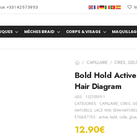
s: +33 1 42 57 39 53
M
UQUES
MÈCHES BRAID
CORPS & VISAGE
MAQUILLAG
CAPILLAIRE
CIRES, GEL
/
/
Bold Hold Active
Hair Diagram
UGS :
13275599-1
CATÉGORIES :
CAPILLAIRE
,
CIRES, G
NATURELS
,
LACE WIG SEMI-NATURE
ÉTIQUETTES :
active
,
bold
,
colle
,
glue
12.90
€