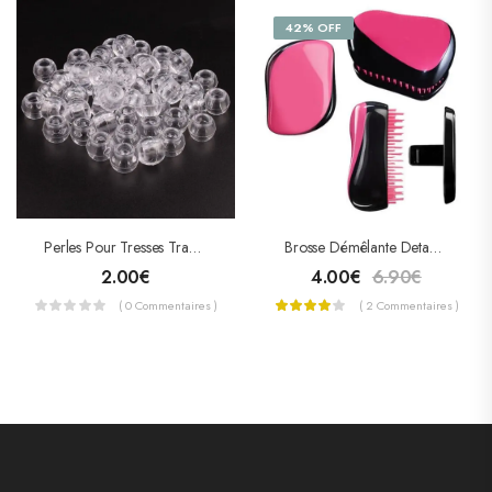
42% OFF
Perles Pour Tresses Translucides Transparentes
Brosse Démêlante Detangling HairBrush
2.00
€
4.00
€
6.90
€
( 0 Commentaires )
( 2 Commentaires )