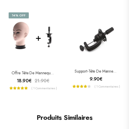
14% OFF
Support-Tête De Mannequin Amovible
Offre Tête De Mannequin + Support De Fixation
9.90
€
18.90
€
21.90
€
( 1 Commentaires )
( 1 Commentaires )
Produits Similaires