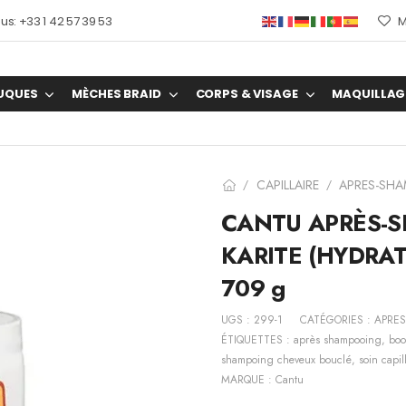
s: +33 1 42 57 39 53
M
UQUES
MÈCHES BRAID
CORPS & VISAGE
MAQUILLAG
CAPILLAIRE
APRES-SH
/
/
CANTU APRÈS-
KARITE (HYDRA
709 g
UGS :
299-1
CATÉGORIES :
APRE
ÉTIQUETTES :
après shampooing
,
boo
shampoing cheveux bouclé
,
soin capil
MARQUE :
Cantu