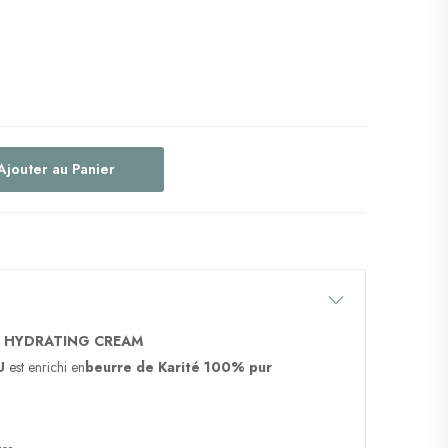
Ajouter au Panier
« HYDRATING CREAM
U
est enrichi en
beurre de Karité 100% pur