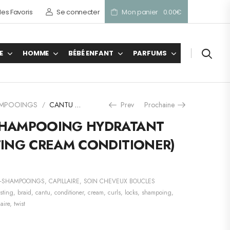
es Favoris
Se connecter
Mon panier
0.00
€
E
HOMME
BÉBÉ ENFANT
PARFUMS
AMPOOINGS
CANTU APRÈS-SHAMPOOING HYDRATANT KARITE (HYDRATING CREAM CONDITIONER) 709 g
Prev
Prochaine
/
SHAMPOOING HYDRATANT
TING CREAM CONDITIONER)
S-SHAMPOOINGS
,
CAPILLAIRE
,
SOIN CHEVEUX BOUCLES
sting
,
braid
,
cantu
,
conditioner
,
cream
,
curls
,
locks
,
shampoing
,
laire
,
twist