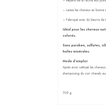
– Répare de la racine aux poin
– Laisse les cheveux en bonne sa
– Fabriqué avec du beurre de 
Idéal pour les cheveux nat
colorés.
Sans paraben, sulfates, sil
huiles minérales.
Mode d’emploi:
Après avoir nettoyé les cheveux,
shampooing du cuir chevelu aux 
709 g