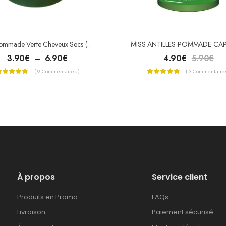
DAX Pommade Verte Cheveux Secs (Vegetable Oils)
3.90
€
–
6.90
€
4.90
€
5.90
€
( 9 Commentaires )
( 3 Commentaires
À propos
Service client
Produits en Promo
FAQs
Livraison
Paiement sécurisé