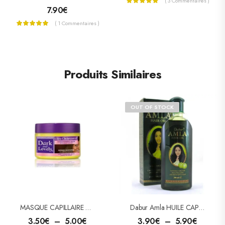
( 3 Commentaires )
7.90
€
( 1 Commentaires )
Produits Similaires
OUT OF STOCK
MASQUE CAPILLAIRE ULTRA CHOLESTEROL
Dabur Amla HUILE CAPILLAIRE AMLA
3.50
€
–
5.00
€
3.90
€
–
5.90
€