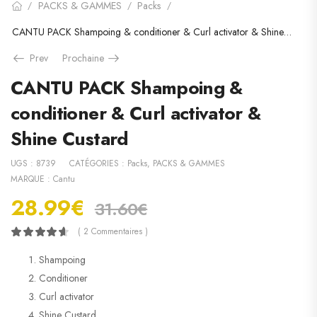
PACKS & GAMMES
Packs
/
/
/
CANTU PACK Shampoing & conditioner & Curl activator & Shine Custard
Prev
Prochaine
CANTU PACK Shampoing &
conditioner & Curl activator &
Shine Custard
UGS :
8739
CATÉGORIES :
Packs
,
PACKS & GAMMES
MARQUE :
Cantu
28.99
€
31.60
€
( 2 Commentaires )
Shampoing
Conditioner
Curl activator
Shine Custard