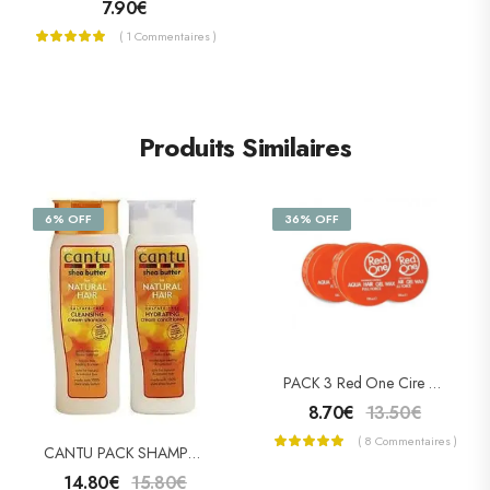
7.90
€
( 1 Commentaires )
Produits Similaires
6% OFF
36% OFF
PACK 3 Red One Cire Capillaire Orange
8.70
€
13.50
€
( 8 Commentaires )
CANTU PACK SHAMPOOING & APRÈS-SHAMPOOING
14.80
€
15.80
€