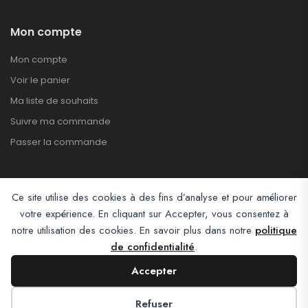
Mon compte
Mon compte
Voir le panier
Ma liste de souhaits
Suivre ma commande
Passer la commande
Ce site utilise des cookies à des fins d’analyse et pour améliorer
votre expérience. En cliquant sur Accepter, vous consentez à
notre utilisation des cookies. En savoir plus dans notre
politique
de confidentialité
.
Afroclass eCommerce © 2026. All Rights Reserved
Accepter
Refuser