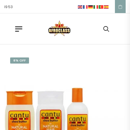
39 53
8% OFF